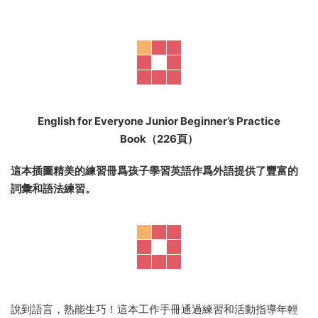
這種獨特的學習輔助工具鼓勵家長、老師和孩子作爲一個團隊
一起工作，以掌握英語的各個方面，包括語法、标點符号和拼
寫。對于任何爲孩子們教授英語課程的人來說，這也是一個很
好的英語教學資源。它适合作爲準備劍橋英語和三位一體 GESE
考試的孩子的練習冊。
完成系列：
人人皆宜的
英語系列
是一本精彩的學習指南，可幫助孩子們邁
出學習英語作爲外語的第一步。練習短語動詞并理解他們在
英
語中的含義：短語動詞
。