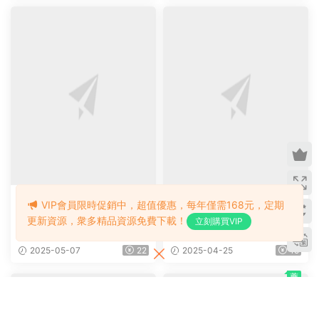
英文教材
英文教材
少兒綜合英語教材《Boost U
麥克米倫出版《 Americ
成人
p 》（1-6級）PDF高清原版
an Language Hub 》面向成
VIP會員限時促銷中，超值優惠，每年僅需168元，定期
教材，學生書+課本答案試題
人的六級别通用英語教材，C
2026-06-14
29
2025-10-20
29
+音頻等，适合7-16歲學生
EFR等級橫跨A1 – C1，學生
更新資源，衆多精品資源免費下載！
立刻購買VIP
書+教師書+練習冊+視頻音頻