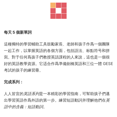
從顔色、數字、水果和玩具到動物、運動、衣服和天氣，幾乎
每一個英語主題都包含了引人注目的說明性細節。它非常易于
使用，包括每日“測試自己”活動，巧妙設計的襟翼可隐藏您孩子
剛剛學過的單詞并幫助他們将這些單詞固定在他們的記憶中。
探索适合 6-9 歲兒童的完美英語入門。它包含孩子以有趣和互
動的方式掌握英語所需的一切：
– 教授超過 1,000 個常用英語單詞
– 精美的插圖伴随着刺激和娛樂活動
– 遵循與其他人人英語相同的視覺方法系列
– 圍繞一個主題（例如玩具、食物和飲料、學校）在清晰的部分
中結構化
每天 5 個新單詞