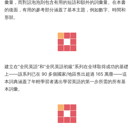
在每個部分的開頭，都會顯示每個字母的大寫和小寫版本，以
幫助加強字母識别。迷人的場景和插圖有助于将每個單詞放在
上下文中，朗朗上口的歌曲使學習和說新單詞的過程變得有
趣。每頁頂部的字母欄可幫助孩子記住字母的順序并在書中找
到自己的位置。有關圖片的有趣事實有助于孩子們建立新的詞
彙量，而對話泡泡則包含有用的短語和額外的詞彙量。在本書
的後面，有用的參考部分涵蓋了基本主題，例如數字、時間和
形狀。