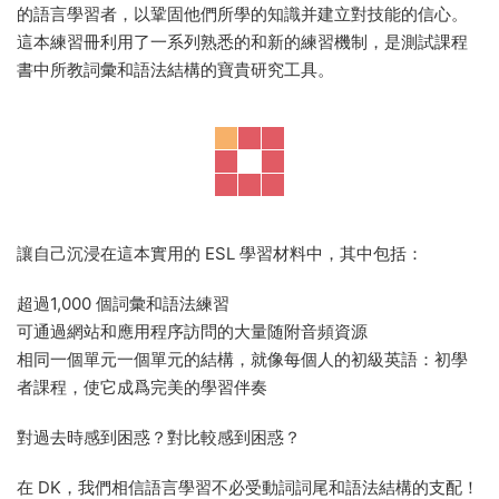
English for Everyone Junior Beginner’s Practice
Book（226頁）
這本插圖精美的練習冊爲孩子學習英語作爲外語提供了豐富的
詞彙和語法練習。
說到語言，熟能生巧！這本工作手冊通過練習和活動指導年輕
的語言學習者，以鞏固他們所學的知識并建立對技能的信心。
這本練習冊利用了一系列熟悉的和新的練習機制，是測試課程
書中所教詞彙和語法結構的寶貴研究工具。