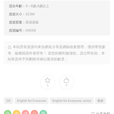
或老師獨立使用。
資源下載
39
下載價格
卡币
VIP 5折
升級VIP
點擊檢測網盤有效後購買
本站資源均來源于網絡，僅限學習交流嚴禁商用，請購買正版授權
并合法使用。由于資源搜集于網絡難免會有個别不完美，不提供使
用技術支持及内容解答服務，虛拟資源下載後不退換，介意勿下！
适合年齡：
3～6歲,6歲以上
資源大小：
323M
資源質量：
高清原版
資源編号：
A0056