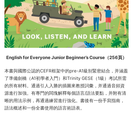
English for Everyone Junior Beginner’s Course（256頁）
本書與國際公認的CEFR框架中的pre-A1級别緊密結合，并涵蓋
了準備劍橋（A1初學者入門）和Trinity GESE（1級）考試所需
的所有材料。通過引人入勝的插圖來教授詞彙，并通過音頻資
源進行加強。有專門的闆塊解釋每個語言/語法要點，并附有清
晰的用法示例，再通過練習進行強化。書後有一份手寫指南，
語法概述和一份全書使用的語言術語表。