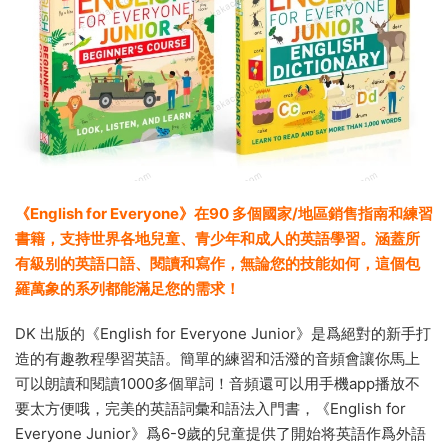
《English for Everyone》在90 多個國家/地區銷售指南和練習
書籍，支持世界各地兒童、青少年和成人的英語學習。涵蓋所
有級别的英語口語、閱讀和寫作，無論您的技能如何，這個包
羅萬象的系列都能滿足您的需求！
DK 出版的《English for Everyone Junior》是爲絕對的新手打
造的有趣教程學習英語。簡單的練習和活潑的音頻會讓你馬上
可以朗讀和閱讀1000多個單詞！音頻還可以用手機app播放不
要太方便哦，完美的英語詞彙和語法入門書，《English for
Everyone Junior》爲6-9歲的兒童提供了開始将英語作爲外語