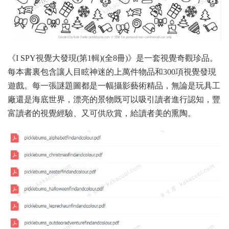
《I SPY視覺大發現(第1輯)(全8冊)》是一套視覺奇觀珍品。
每本書裏包含讓人目眩神迷的上萬件物品和300項視覺發現
遊戲。每一張謎題圖都是一幅攝影藝術精品，無論是玩具工
廠還是海底世界，漂亮的景物既可以吸引讀者進行認知，豐
富讀者的視覺經驗、又可供欣賞，給讀者美的熏陶。