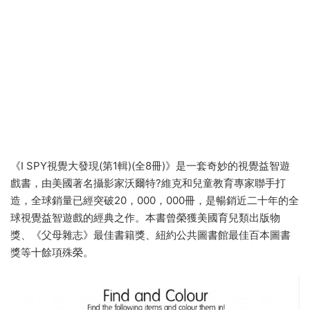
《I SPY視覺大發現(第1輯)(全8冊)》是一套奇妙的視覺益智遊
戲書，由美國著名攝影家沃爾特?維克和兒童教育專家聯手打
造，全球銷量已經突破20，000，000冊，是暢銷近二十年的全
球視覺益智遊戲的經典之作。本書曾榮獲美國育兒類出版物
獎、《父母雜志》最佳書籍獎、紐約公共圖書館最佳百本圖書
獎等十餘項殊榮。