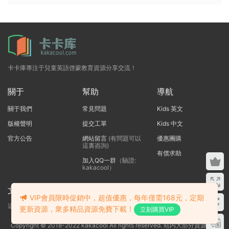
卡卡庫專注于兒童英語啓蒙教育資源分享交流！
關于
幫助
導航
關于我們
常見問題
Kids 英文
版權聲明
提交工單
Kids 中文
官方公告
網站留言
(有問題可以
優惠團購
這裏咨詢)
有償求助
加入QQ一群
（驗證:
kakacool）
文本标題
VIP會員限時促銷中，超值優惠，每年僅需168元，定期
這裏輸入代碼
更新資源，衆多精品資源免費下載！
立刻購買VIP
Copyright © 2018-2022 kakacool All rights reserved. 站内大部分資源收集