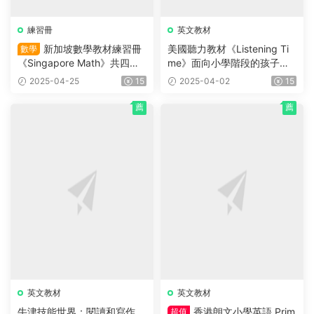
練習冊
英文教材
新加坡數學教材練習冊
美國聽力教材《Listening Ti
數學
《Singapore Math》共四冊
me》面向小學階段的孩子系
（L1-L4）适合小學2~5年級
統提升聽力，PDF學生書+練
2025-04-25
15
2025-04-02
15
的學生
習冊+音頻
薦
薦
英文教材
英文教材
牛津技能世界：閱讀和寫作
香港朗文小學英語 Prim
超值