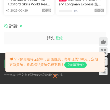
《Oxford Skills World Readi
ary Longman Express 第二
ng With Writing 》G1-G6全
版1A-6B全套高清原版PDF
2025-03-29
29
60
0%
套 含教材、音頻、測試、練
+音頻+白闆軟件
習、答案等
評論
0
請先
登錄
VIP會員限時促銷中，超值優惠，每年僅需168元，定期
更新資源，衆多精品資源免費下載！
立刻購買VIP
卡卡庫專注于兒童英語啓蒙教育資源分享交流！
關于
幫助
導航
關于我們
常見問題
Kids 英文
版權聲明
提交工單
Kids 中文
官方公告
網站留言
(有問題可以
優惠團購