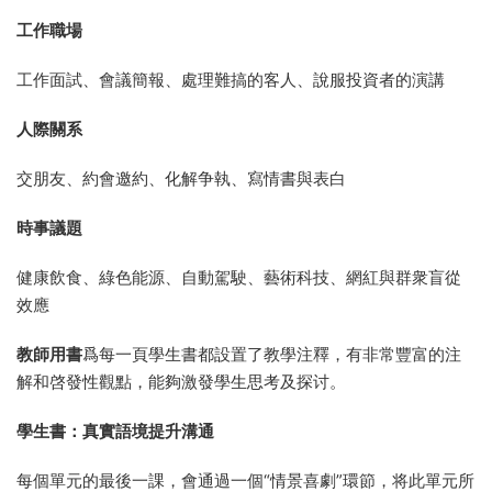
工作職場
工作面試、會議簡報、處理難搞的客人、說服投資者的演講
人際關系
交朋友、約會邀約、化解争執、寫情書與表白
時事議題
健康飲食、綠色能源、自動駕駛、藝術科技、網紅與群衆盲從
效應
教師用書
爲每一頁學生書都設置了教學注釋，有非常豐富的注
解和啓發性觀點，能夠激發學生思考及探讨。
學生書：真實語境提升溝通
每個單元的最後一課，會通過一個“情景喜劇”環節，将此單元所