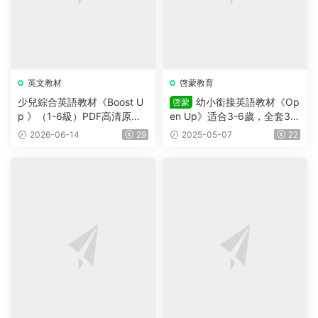
英文教材
啓蒙教育
少兒綜合英語教材《Boost U
幼小銜接英語教材《Op
啓蒙
p 》（1-6級）PDF高清原版
en Up》适合3-6歲，全套3個
教材，學生書+課本答案試題
級别（Starter,1,2級）學生書
2026-06-14
29
2025-05-07
22
+音頻等，适合7-16歲學生
+練習冊及測試等（含答案）
+音頻