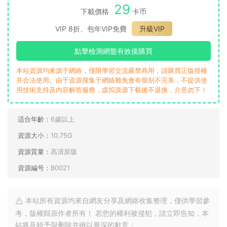
29
下載價格
卡币
VIP 8折、包年VIP免費
升級VIP
點擊檢測網盤有效後購買
本站資源均來源于網絡，僅限學習交流嚴禁商用，請購買正版授權
并合法使用。由于資源搜集于網絡難免會有個别不完美，不提供使
用技術支持及内容解答服務，虛拟資源下載後不退換，介意勿下！
适合年齡：
6歲以上
資源大小：
10.75G
資源質量：
高清原版
資源編号：
B0021
本站所有資源均來自網友分享及網絡收集整理，僅供學習參
考，版權歸原作者所有！ 若您的權利被侵犯，請立即告知，本
站将及時予與删除并緻以最深的歉意；