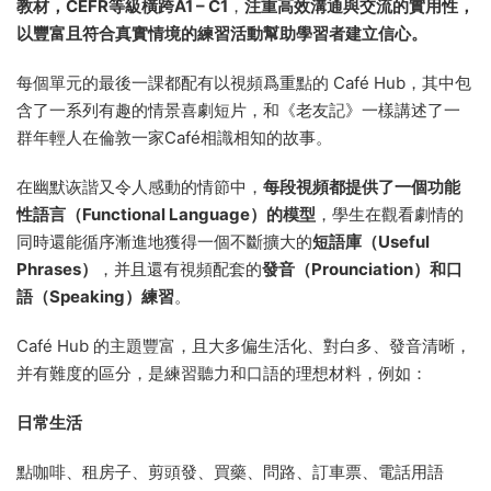
教材，
CEFR
等級橫跨A1 – C1
，
注重高效溝通與交流的實用性，
以豐富且符合真實情境的練習活動幫助學習者建立信心。
每個單元的最後一課都配有以視頻爲重點的 Café Hub，其中包
含了一系列有趣的情景喜劇短片，和《老友記》一樣講述了一
群年輕人在倫敦一家Café相識相知的故事。
在幽默诙諧又令人感動的情節中，
每段視頻都提供了一個功能
性語言（Functional Language）的模型
，學生在觀看劇情的
同時還能循序漸進地獲得一個不斷擴大的
短語庫（Useful
Phrases）
，并且還有視頻配套的
發音（Prounciation）和口
語（Speaking）練習
。
Café Hub 的主題豐富，且大多偏生活化、對白多、發音清晰，
并有難度的區分，是練習聽力和口語的理想材料，例如：
日常生活
點咖啡、租房子、剪頭發、買藥、問路、訂車票、電話用語