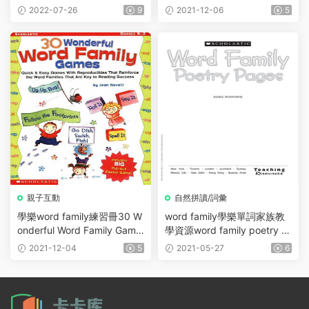
詞 包含500個常用單詞
ages 高清PDF源文件下載
2022-07-26
9
2021-12-06
5
親子互動
自然拼讀/詞彙
學樂word family練習冊30 W
word family學樂單詞家族教
onderful Word Family Game
學資源word family poetry p
s高清PDF
ages 高清PDF
2021-12-04
5
2021-05-27
6