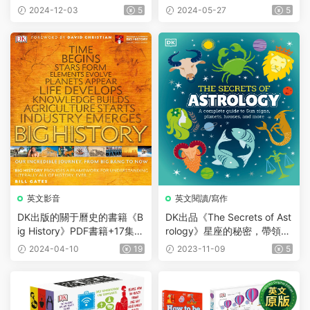
多深？
2024-12-03
5
2024-05-27
5
英文影音
英文閱讀/寫作
DK出版的關于曆史的書籍《B
DK出品《The Secrets of Ast
ig History》PDF書籍+17集視
rology》星座的秘密，帶領孩
頻
子發現星星的隐藏意義！
2024-04-10
19
2023-11-09
5