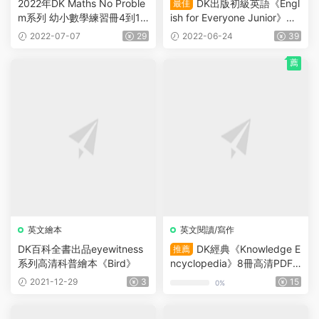
2022年DK Maths No Proble
DK出版初級英語《Engl
最佳
m系列 幼小數學練習冊4到11
ish for Everyone Junior》教
歲六階段完整版
材+練習冊+詞典+5個單詞一
2022-07-07
29
2022-06-24
39
天 及教材音頻和電子書 高清
原版PDF
薦
英文繪本
英文閱讀/寫作
DK百科全書出品eyewitness
DK經典《Knowledge E
推薦
系列高清科普繪本《Bird》
ncyclopedia》8冊高清PDF
美亞五星好書
2021-12-29
3
15
0%