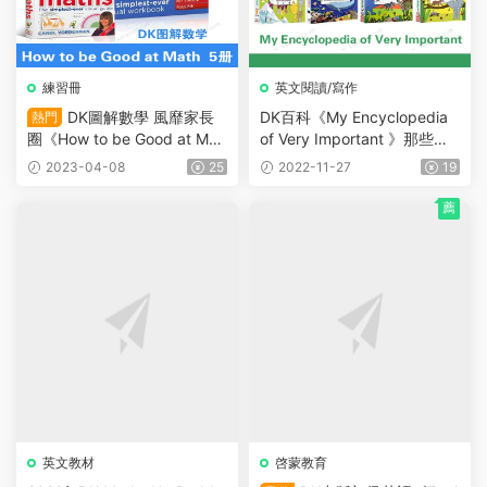
練習冊
英文閱讀/寫作
DK圖解數學 風靡家長
DK百科《My Encyclopedia
熱門
圈《How to be Good at Mat
of Very Important 》那些重
h》5冊适合7-11歲 練習冊
要的事 全套7冊
2023-04-08
25
2022-11-27
19
（帶答案）+學習指導書+184
節動畫
薦
英文教材
啓蒙教育