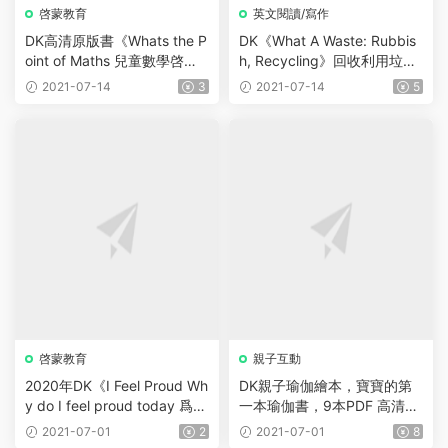
啓蒙教育
英文閱讀/寫作
DK高清原版書《Whats the P
DK《What A Waste: Rubbis
oint of Maths 兒童數學啓
h, Recycling》回收利用垃圾
蒙》PDF130頁
和保護環境
2021-07-14
3
2021-07-14
5
啓蒙教育
親子互動
2020年DK《I Feel Proud Wh
DK親子瑜伽繪本，寶寶的第
y do I feel proud today 爲啥
一本瑜伽書，9本PDF 高清可
今天我感到驕傲》，令幼兒愉
打印
2021-07-01
2
2021-07-01
8
快的啓蒙書~