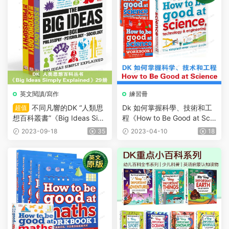
英文閱讀/寫作
練習冊
不同凡響的DK “人類思
Dk 如何掌握科學、技術和工
超值
想百科叢書”《Big Ideas Sim
程《How to Be Good at Scie
ply Explained》29冊
nce》教程+2本練習冊帶答案
2023-09-18
35
2023-04-10
18