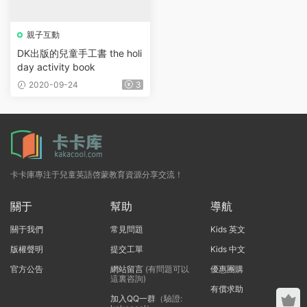
親子互動
DK出版的兒童手工書 the holi
day activity book
2020-09-24
3
卡卡庫專注于兒童英語啓蒙教育資源分享交流！
關于
幫助
導航
關于我們
常見問題
Kids 英文
版權聲明
提交工單
Kids 中文
官方公告
網站留言
(有問題可以
優惠團購
這裏咨詢)
有償求助
加入QQ一群
（驗證: