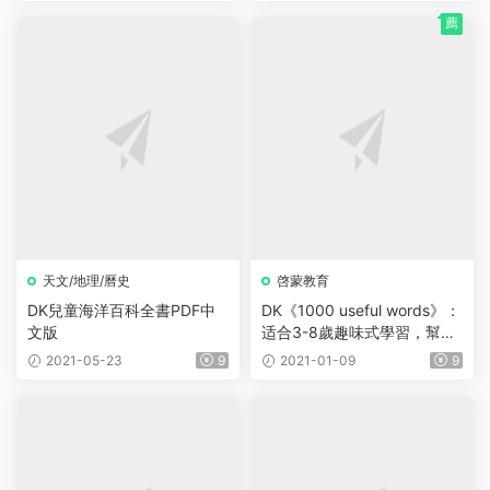
薦
天文/地理/曆史
啓蒙教育
DK兒童海洋百科全書PDF中
DK《1000 useful words》：
文版
适合3-8歲趣味式學習，幫助
孩子完成學詞閉環！
2021-05-23
9
2021-01-09
9