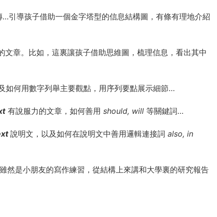
自傳…引導孩子借助一個金字塔型的信息結構圖，有條有理地介紹
的文章。比如，這裏讓孩子借助思維圖，梳理信息，看出其中
及如何用數字列舉主要觀點，用序列要點展示細節…
xt
有說服力的文章，如何善用
should, will
等關鍵詞…
ext
說明文，以及如何在說明文中善用邏輯連接詞
also, in
雖然是小朋友的寫作練習，從結構上來講和大學裏的研究報告