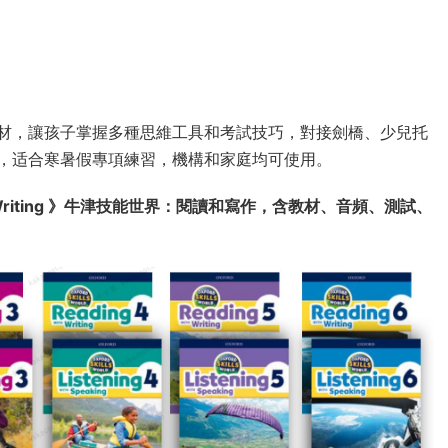
材，讓孩子掌握多種思維工具和考試技巧，對接劍橋、少兒托
，适合寒暑假專項練習，機構和家庭均可使用。
riting
》
牛津技能世界：閱讀和寫作，含教材、音頻、測試、