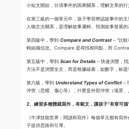
小短文開始，分清事件的因果關系，理解文章的行
在第三級的一個單元中，孩子學習辨認故事中的主
人物主次關系，是理解故事邏輯、預測故事發展的
第四級中，學到
Compare and Contrast
– “比
輯組織信息。Compare 是尋找相同點，而 Contr
第五級中，學到
Scan for Details
– 快速浏覽，
方法不是浏覽全文，而是根據線索，如數字，标題
第六級，學到
Understand Types of Conflict
–
沖突（恐懼、傷心等），什麽是外部沖突（場景、
2、練習多種體裁寫作，有範文，讓孩子“有章可循
《牛津技能世界：閱讀和寫作》每個單元都有寫作
子提供思路和引導。