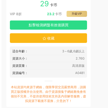
29
卡币
VIP 8折
23.2
卡币
升級VIP
點擊檢測網盤有效後購買
收藏
适合年齡：
3～6歲,6歲以上
資源大小：
2.76G
資源質量：
高清原版
資源編号：
A0481
本站資源均來源于網絡，僅限學習交流嚴禁商用，請購
買正版授權并合法使用。由于資源搜集于網絡難免會有
個别不完美，不提供使用技術支持及内容解答服務，虛
拟資源下載後不退換，介意勿下！