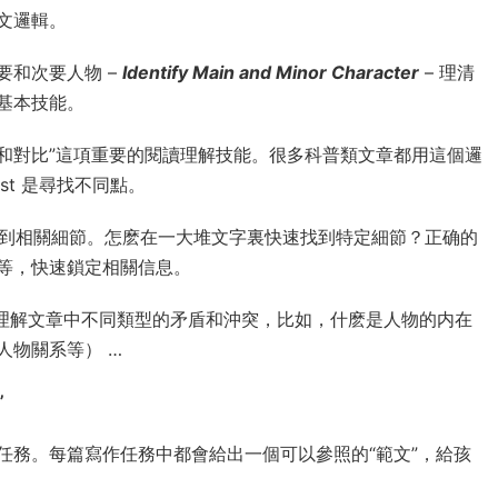
文邏輯。
要和次要人物 –
Identify Main and Minor Character
– 理清
基本技能。
較和對比”這項重要的閱讀理解技能。很多科普類文章都用這個邏
ast 是尋找不同點。
找到相關細節。怎麽在一大堆文字裏快速找到特定細節？正确的
等，快速鎖定相關信息。
 理解文章中不同類型的矛盾和沖突，比如，什麽是人物的内在
人物關系等） …
”
任務。每篇寫作任務中都會給出一個可以參照的“範文”，給孩