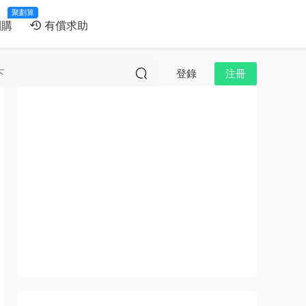
聚劃算
團購
有償求助
登錄
注冊