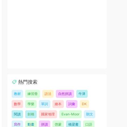
熱門搜索
教材
練習冊
語法
自然拼讀
牛津
數學
學樂
單詞
繪本
詞彙
DK
閱讀
劍橋
國家地理
Evan-Moor
朗文
寫作
動畫
拼讀
啓蒙
橋梁書
口語