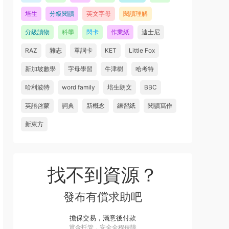
培生
分級閱讀
英文字母
閱讀理解
分級讀物
科學
閃卡
作業紙
迪士尼
RAZ
雜志
單詞卡
KET
Little Fox
新加坡數學
字母學習
牛津樹
哈考特
哈利波特
word family
培生朗文
BBC
英語啓蒙
詞典
新概念
練習紙
閱讀寫作
新東方
找不到資源？
發布有償求助吧
擔保交易，滿意後付款
賞金托管，安全全程保障