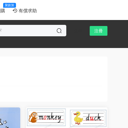
聚劃算
團購
有償求助
登錄
注冊