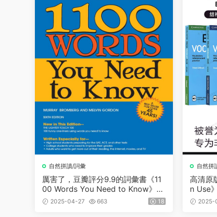
自然拼讀/詞彙
自然拼
厲害了，豆瓣評分9.9的詞彙書《11
高清原版詞
00 Words You Need to Know》P
n Us
DF+音頻，當之無愧的一本暢銷書
英語國
2025-04-27
663
18
2025-
籍