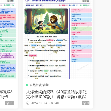
自然拼讀/詞彙
讀積累3
火爆全網的資料《40篇童話故事記
默寫卡
完小學1000詞》 書籍+音頻+默寫
紙，輕松記單詞
19
2024-11-14
540
9