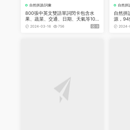
自然拼讀/詞彙
自然拼
800張中英文雙語單詞閃卡包含水
自然拼
果、蔬菜、交通、日期、天氣等10
源，94
大類單詞
Hair
2024-03-16
756
9
2024-