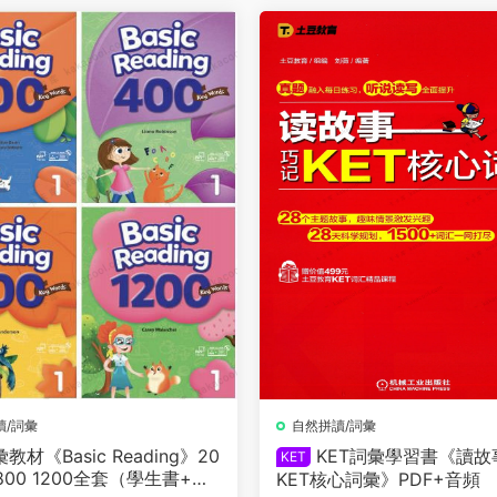
讀/詞彙
自然拼讀/詞彙
材《Basic Reading》20
KET詞彙學習書《讀故
KET
 800 1200全套（學生書+教
KET核心詞彙》PDF+音頻