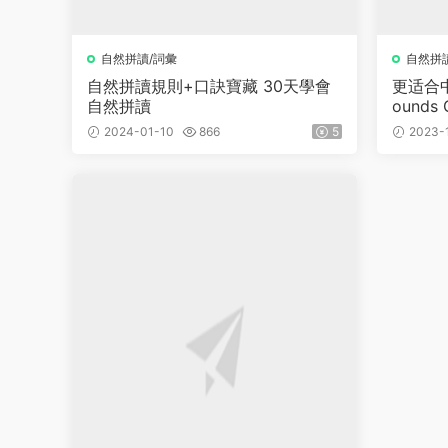
自然拼讀/詞彙
自然拼
自然拼讀規則+口訣寶藏 30天學會
更适合
自然拼讀
ounds
書+練
2024-01-10
866
5
2023-