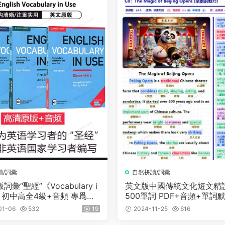
讀/詞彙
自然拼讀/詞彙
彙“聖經”《Vocabulary i
英文版中國傳統文化短文精
e》初中高全4級+音頻 專爲非
500單詞 PDF+音頻+單詞
家學習者編寫
01-06
532
19
2024-11-25
616