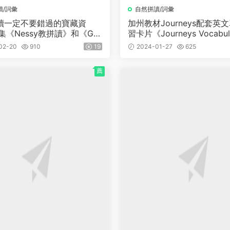
讀/詞彙
自然拼讀/詞彙
讀一定不要錯過的寶藏資
加州教材Journeys配套英
集《Nessy教拼讀》和《Go
習卡片《Journeys Vocabula
y》教學視頻
Context Cards》GK-G6 
02-20
910
19
2024-01-27
625
薦