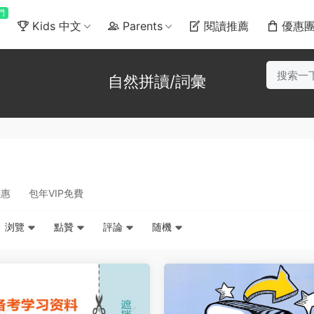
門
Kids 中文
Parents
閱讀推薦
優惠
自然拼讀/詞彙
優惠
包年VIP免費
浏覽
點贊
評論
随機