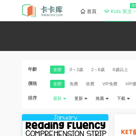
熱
首頁
Kids 英文
年齡
全部
0～2歲
2～6歲
6歲以上
價格
全部
免費
收費
VIP免費
VIP
排序
最新
更新
推薦
下載