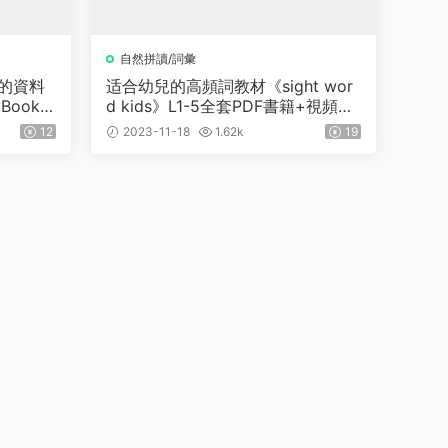
自然拼讀/詞彙
d的資料
适合幼兒的高頻詞教材《sight wor
p Book》
d kids》L1-5全套PDF書籍+視頻動
畫
12
2023-11-18
1.62k
19