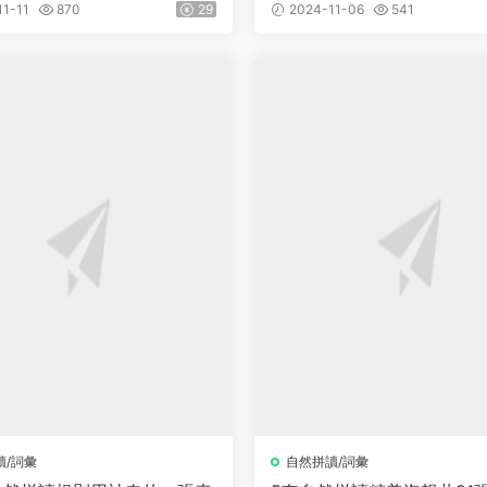
練習冊+音頻等）
1-11
870
29
2024-11-06
541
讀/詞彙
自然拼讀/詞彙