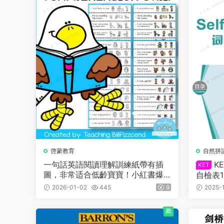
啓蒙教育
自然拼
一句話英語閱讀理解訓練紙帶有插
K
KET
圖，非常适合低齡寶寶！小紅書爆
自檢表1
款！
詞描紅
2026-01-02
445
9
2025-
+學習規
薦