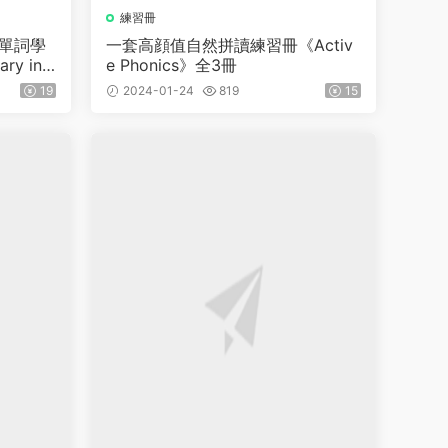
練習冊
文單詞學
一套高顔值自然拼讀練習冊《Activ
ry in
e Phonics》全3冊
共7本
19
2024-01-24
819
15