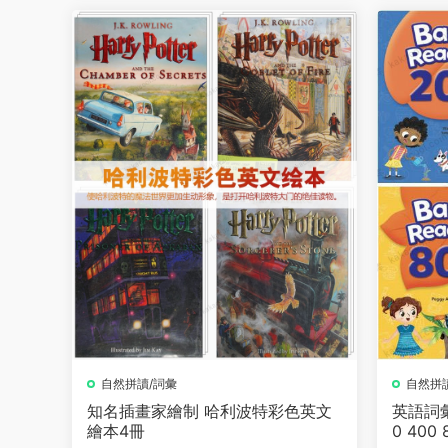
自然拼讀/詞彙
自然拼
知名插畫家繪制 哈利波特彩色英文
英語詞彙教
繪本4冊
0 400