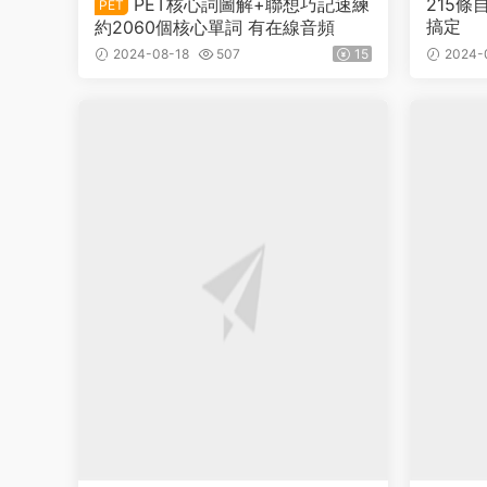
PET核心詞圖解+聯想巧記速練
215
PET
搞定
約2060個核心單詞 有在線音頻
2024-08-18
507
15
2024-