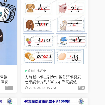
自然拼讀/詞彙
心詞彙
人教版小學三到六年級英語學習彩
色單詞卡片約600左右單詞詞組
、單詞講
，從單
19
2025-05-18
723
8
，幫助