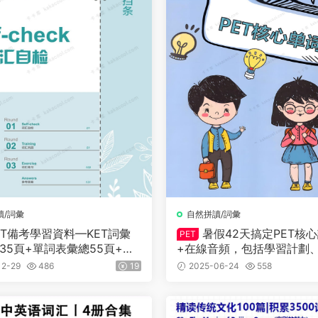
讀/詞彙
自然拼讀/詞彙
ET備考學習資料—KET詞彙
暑假42天搞定PET核
PET
35頁+單詞表彙總55頁+單
+在線音頻，包括學習計劃
102頁+高分秘籍一本通手冊
解、背誦卡、默寫、練習題
12-29
486
19
2025-06-24
558
劃表141頁
詞意思理解到句子語法運用
孩子深度記憶詞彙