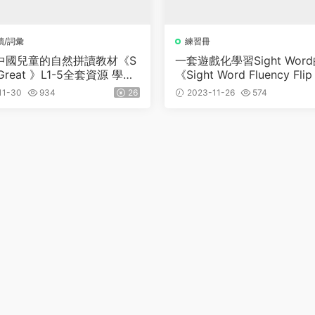
讀/詞彙
練習冊
中國兒童的自然拼讀教材《S
一套遊戲化學習Sight Wor
 Great 》L1-5全套資源 學生
《Sight Word Fluency Fli
習冊+音頻+閃卡+閱讀書
共462頁
11-30
934
26
2023-11-26
574