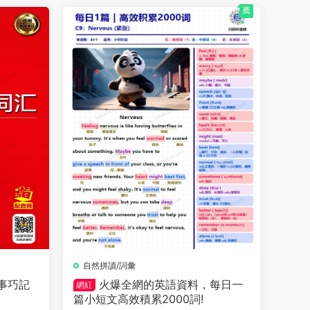
薦
自然拼讀/詞彙
事巧記
火爆全網的英語資料，每日一
網紅
篇小短文高效積累2000詞!