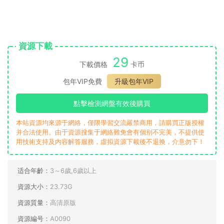
資源下載
29
下載價格
卡币
包年VIP免費
升級包年VIP
點擊檢測網盤有效後購買
本站資源均來源于網絡，僅限學習交流嚴禁商用，請購買正版授權
并合法使用。由于資源搜集于網絡難免會有個别不完美，不提供使
用技術支持及内容解答服務，虛拟資源下載後不退換，介意勿下！
适合年齡：
3～6歲,6歲以上
資源大小：
23.73G
資源質量：
高清原版
資源編号：
A0090