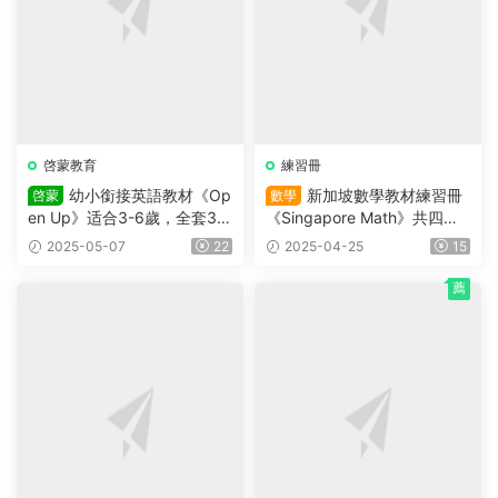
啓蒙教育
練習冊
幼小銜接英語教材《Op
新加坡數學教材練習冊
啓蒙
數學
en Up》适合3-6歲，全套3個
《Singapore Math》共四冊
級别（Starter,1,2級）學生書
（L1-L4）适合小學2~5年級
2025-05-07
22
2025-04-25
15
+練習冊及測試等（含答案）
的學生
+音頻
薦