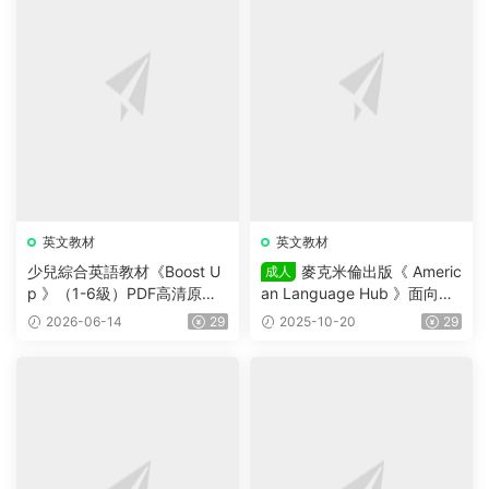
英文教材
英文教材
少兒綜合英語教材《Boost U
麥克米倫出版《 Americ
成人
p 》（1-6級）PDF高清原版
an Language Hub 》面向成
教材，學生書+課本答案試題
人的六級别通用英語教材，C
2026-06-14
29
2025-10-20
29
+音頻等，适合7-16歲學生
EFR等級橫跨A1 – C1，學生
書+教師書+練習冊+視頻音頻