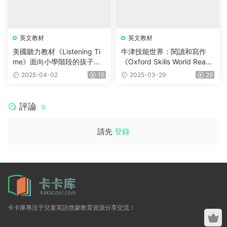
英文教材
英文教材
美國聽力教材《Listening Ti
牛津技能世界：閱讀和寫作
me》面向小學階段的孩子系
《Oxford Skills World Readi
統提升聽力，PDF學生書+練
ng With Writing 》G1-G6全
2025-04-02
15
2025-03-29
29
習冊+音頻
套 含教材、音頻、測試、練
習、答案等
評論
0
請先
登錄
卡卡庫專注于兒童英語啓蒙教育資源分享交流！