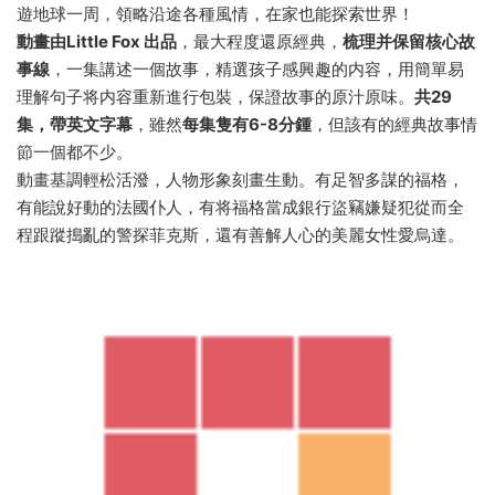
遊地球一周，領略沿途各種風情，在家也能探索世界！
動畫由Little Fox 出品
，最大程度還原經典，
梳理并保留核心故
事線
，一集講述一個故事，精選孩子感興趣的内容，用簡單易
理解句子将内容重新進行包裝，保證故事的原汁原味。
共29
集，帶英文字幕
，雖然
每集隻有6-8分鍾
，但該有的經典故事情
節一個都不少。
動畫基調輕松活潑，人物形象刻畫生動。有足智多謀的福格，
有能說好動的法國仆人，有将福格當成銀行盜竊嫌疑犯從而全
程跟蹤搗亂的警探菲克斯，還有善解人心的美麗女性愛烏達。