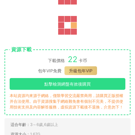
音頻：
繪本預覽：