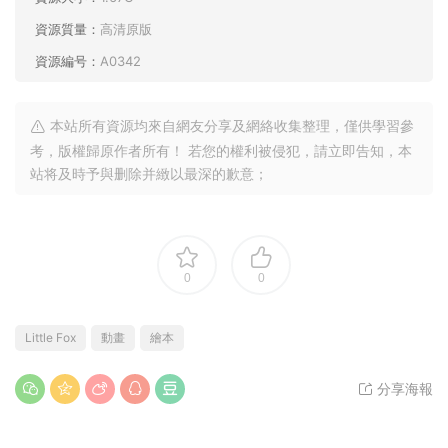
資源下載
22
下載價格
卡币
包年VIP免費
升級包年VIP
點擊檢測網盤有效後購買
本站資源均來源于網絡，僅限學習交流嚴禁商用，請購買正版授權
并合法使用。由于資源搜集于網絡難免會有個别不完美，不提供使
用技術支持及内容解答服務，虛拟資源下載後不退換，介意勿下！
适合年齡：
3～6歲,6歲以上
資源大小：
1.67G
資源質量：
高清原版
資源編号：
A0342
本站所有資源均來自網友分享及網絡收集整理，僅供學習參