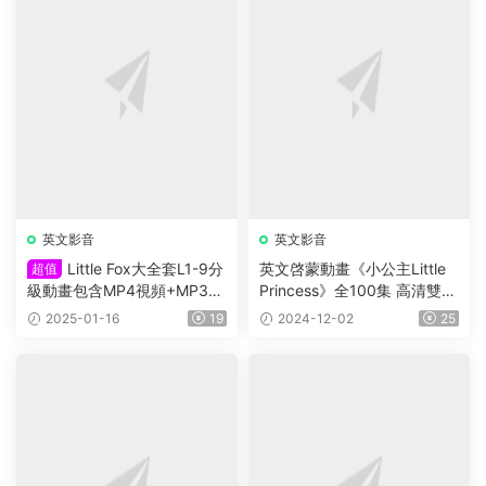
英文影音
英文影音
被泰晤士報選爲十年百本最值
118集《馴龍高手》1080P高
得擁有的童書之一，《Horrid
清劇場版全8季，幾乎沒有小
Henry 》淘氣包亨利系列，P
朋友能抗拒、帶英文外挂字
2026-02-07
25
2025-09-20
19
DF、音頻、動畫片1-5季229
幕！
集、電影、練習等
薦