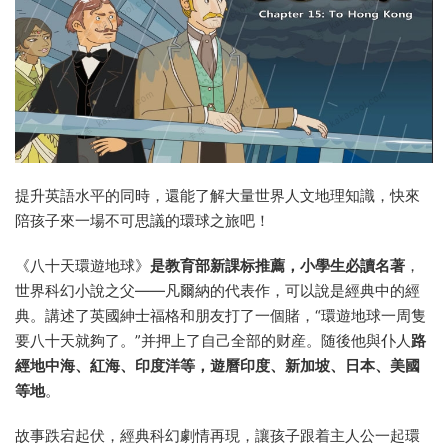
提升英語水平的同時，還能了解大量世界人文地理知識，快來
陪孩子來一場不可思議的環球之旅吧！
《八十天環遊地球》
是教育部新課标推薦，小學生必讀名著
，
世界科幻小說之父——凡爾納的代表作，可以說是經典中的經
典。講述了英國紳士福格和朋友打了一個賭，“環遊地球一周隻
要八十天就夠了。”并押上了自己全部的财産。随後他與仆人
路
經地中海、紅海、印度洋等，遊曆印度、新加坡、日本、美國
等地
。
故事跌宕起伏，經典科幻劇情再現，讓孩子跟着主人公一起環