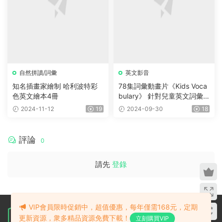
英文影音
英文影音
Little Fox大全套L1-9分
英文啓蒙動畫《小公主Little
超值
級動畫包含MP4視頻+MP3
Princess》全100集 高清雙語
+原文/繪本 适合各階段英語
字幕版+部分繪本 孩子們的英
2025-01-16
19
2024-12-02
25
學習
語學習新選擇！
VIP會員限時促銷中，超值優惠，每年僅需168元，定期
更新資源，衆多精品資源免費下載！
立刻購買VIP