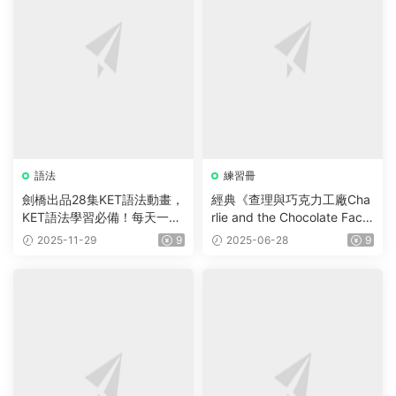
語法
練習冊
劍橋出品28集KET語法動畫，
經典《查理與巧克力工廠Cha
KET語法學習必備！每天一集
rlie and the Chocolate Facto
輕松拿下KET語法!
ry》PDF書籍+原版閱讀理解
2025-11-29
9
2025-06-28
9
練習紙含答案