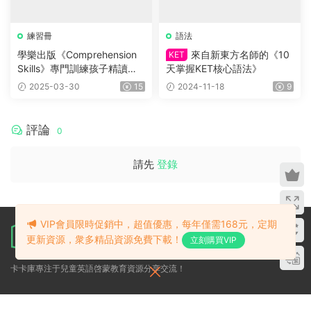
練習冊
語法
學樂出版《Comprehension
來自新東方名師的《10
KET
Skills》專門訓練孩子精讀能
天掌握KET核心語法》
力的練習，幫助孩子快速提升
2025-03-30
15
2024-11-18
9
英語閱讀能力！
評論
0
請先
登錄
VIP會員限時促銷中，超值優惠，每年僅需168元，定期
更新資源，衆多精品資源免費下載！
立刻購買VIP
卡卡庫專注于兒童英語啓蒙教育資源分享交流！
關于
幫助
導航