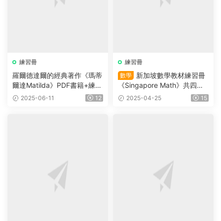
練習冊
練習冊
羅爾德達爾的經典著作《瑪蒂
新加坡數學教材練習冊
數學
爾達Matilda》PDF書籍+練習
《Singapore Math》共四冊
冊
（L1-L4）适合小學2~5年級
2025-06-11
12
2025-04-25
15
的學生