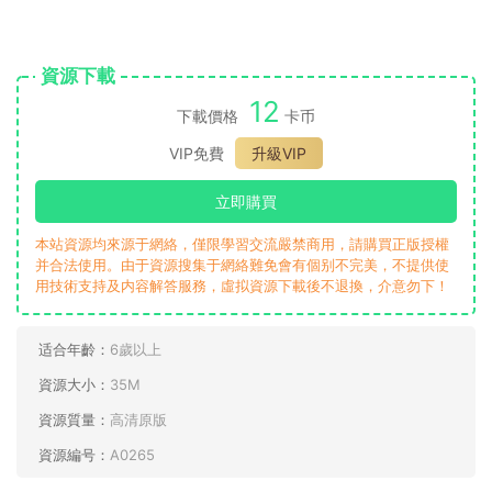
資源下載
12
下載價格
卡币
VIP免費
升級VIP
立即購買
本站資源均來源于網絡，僅限學習交流嚴禁商用，請購買正版授權
并合法使用。由于資源搜集于網絡難免會有個别不完美，不提供使
用技術支持及内容解答服務，虛拟資源下載後不退換，介意勿下！
适合年齡：
6歲以上
資源大小：
35M
資源質量：
高清原版
資源編号：
A0265