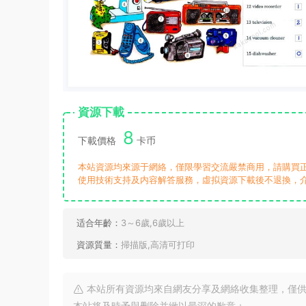
資源下載
8
下載價格
卡币
本站資源均來源于網絡，僅限學習交流嚴禁商用，請購買
使用技術支持及内容解答服務，虛拟資源下載後不退換，
适合年齡：
3～6歲,6歲以上
資源質量：
掃描版,高清可打印
本站所有資源均來自網友分享及網絡收集整理，僅供
本站将及時予與删除并緻以最深的歉意；