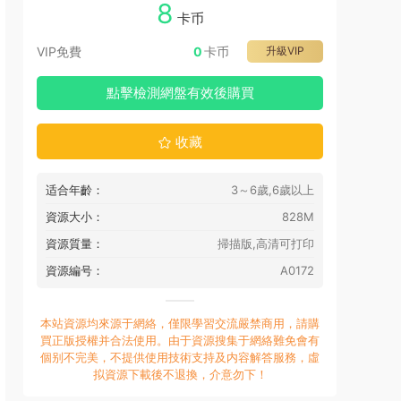
8
卡币
VIP免費
0
卡币
升級VIP
點擊檢測網盤有效後購買
收藏
适合年齡：
3～6歲,6歲以上
資源大小：
828M
資源質量：
掃描版,高清可打印
資源編号：
A0172
本站資源均來源于網絡，僅限學習交流嚴禁商用，請購
買正版授權并合法使用。由于資源搜集于網絡難免會有
個别不完美，不提供使用技術支持及内容解答服務，虛
拟資源下載後不退換，介意勿下！