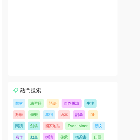
熱門搜索
教材
練習冊
語法
自然拼讀
牛津
數學
學樂
單詞
繪本
詞彙
DK
閱讀
劍橋
國家地理
Evan-Moor
朗文
寫作
動畫
拼讀
啓蒙
橋梁書
口語