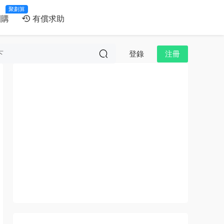
聚劃算
團購
有償求助
登錄
注冊