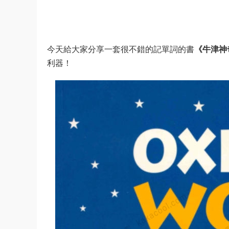
今天給大家分享一套很不錯的記單詞的書
《牛津神奇
利器！