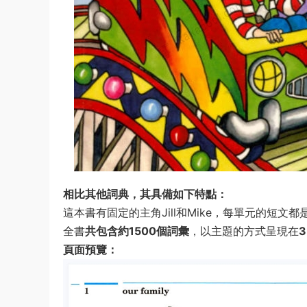
相比其他詞典，其具備如下特點：
這本書有固定的主角Jill和Mike，每單元的短
全書
共包含約1500個詞彙
，以主題的方式呈現在
頁面預覽：