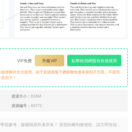
VIP免費
升級VIP
點擊檢測網盤有效後購買
正版授權并合法使用。由于資源搜集于網絡難免會有個别不完美，不提供
介意勿下！
資源大小：
828M
資源編号：
A0172
學習參考，版權歸原作者所有！ 若您的權利被侵犯，請立即告知，