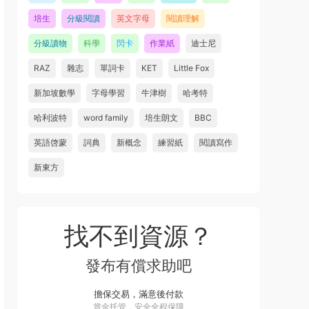
培生
分級閱讀
英文字母
閱讀理解
分級讀物
科學
閃卡
作業紙
迪士尼
RAZ
雜志
單詞卡
KET
Little Fox
新加坡數學
字母學習
牛津樹
哈考特
哈利波特
word family
培生朗文
BBC
英語啓蒙
詞典
新概念
練習紙
閱讀寫作
新東方
找不到資源？
發布有償求助吧
擔保交易，滿意後付款
賞金托管，安全全程保障