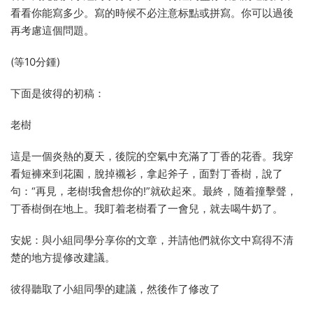
看看你能寫多少。寫的時候不必注意标點或拼寫。你可以過後
再考慮這個問題。
(等10分鍾)
下面是彼得的初稿：
老樹
這是一個炎熱的夏天，後院的空氣中充滿了丁香的花香。我穿
看短褲來到花園，脫掉襯衫，拿起斧子，面對丁香樹，說了
句：“再見，老樹!我會想你的!”就砍起來。最終，随着撞擊聲，
丁香樹倒在地上。我盯着老樹看了一會兒，就去喝牛奶了。
安妮：與小組同學分享你的文章，并請他們就你文中寫得不清
楚的地方提修改建議。
彼得聽取了小組同學的建議，然後作了修改了