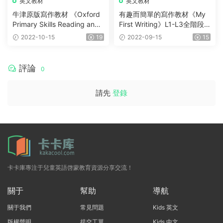
英文教材
英文教材
牛津原版寫作教材 《Oxford
有趣而簡單的寫作教材《My
Primary Skills Reading and
First Writing》L1-L3全階段
Writing》G1-6全六冊 PDF+
學生書+練習冊+教師書等
2022-10-15
19
2022-09-15
15
Keys+MP3
評論
0
請先
登錄
卡卡庫專注于兒童英語啓蒙教育資源分享交流！
關于
幫助
導航
關于我們
常見問題
Kids 英文
版權聲明
提交工單
Kids 中文