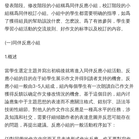
發表階段。修改階段的小組稱爲同伴反應小組，校訂階段的小
組稱爲同伴校訂小組。小組中的學生都需要明确的指導，如爲
了獲得組員的幫助該說什麽、怎麽說。爲了有效參與，學生要
學習小組活動的交流規則、好作文的标準以及校訂的内容。
(一)同伴反應小組
1.概述
當學生選定主題并寫出初稿後就将進入同伴反應小組活動。反
應小組的目的在于給學生展示作文并得到讀者支持的機會。反
應小組一般由3-5人組成，組内每個學生有一次朗讀自己作文并
獲得反饋以确定作文修改情況的機會。基于這個目的，組内讨
論應集中于主題思想的表達而不應關注格式、錯别字、語法等
技術性細節。對他人的作文作出反應是一種高水平的任務，涉
及知識和社交，需要仔細傾聽作者的表達意圖并反思可能存在
的問題，再提出建議。反應小組的一般活動程序如下：
(1)對同學的作文内容而不是表達形式作出反應，也不要對寫作