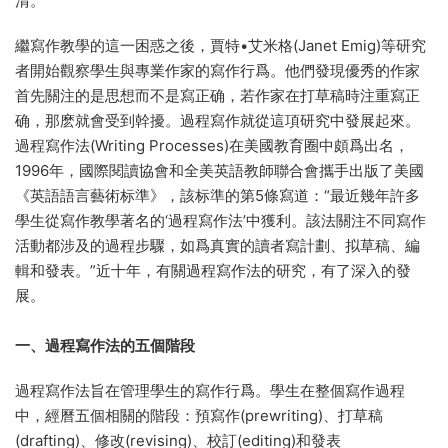
清。
繼寫作教學的這一困惑之後，賈特•艾米格(Janet Emig)等研究
者開始觀察學生與專業作家的寫作行爲。他們發現優秀的作家
首先關注的是思想而不是寫正确，若作家在打草稿時注重寫正
确，那麽就會受到幹擾。過程寫作就從這項研究中發展起來。
過程寫作法(Writing Processes)在美國教育圈中頗爲出名，
1996年，國際閱讀協會和全美英語教師聯合會攜手出版了美國
《英語語言藝術标準》，該标準的第5條寫道：“最近幾年許多
學生從寫作教學著名的‘過程寫作法’中獲利。該法關注不同寫作
活動都涉及的過程步驟，如爲真實的讀者寫計劃、拟草稿、編
輯和發表。”近十年，有關過程寫作法的研究，有了深入的發
展。
一、過程寫作法的五個階段
過程寫作法旨在管理學生的寫作行爲。學生在整個寫作過程
中，經曆五個相關的階段：預寫作(prewriting)、打草稿
(drafting)、修改(revising)、校訂(editing)和發表