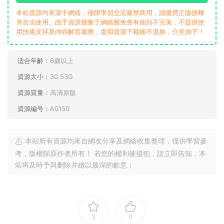
本站資源均來源于網絡，僅限學習交流嚴禁商用，請購買正版授權
并合法使用。由于資源搜集于網絡難免會有個别不完美，不提供使
用技術支持及内容解答服務，虛拟資源下載後不退換，介意勿下！
适合年齡：
6歲以上
資源大小：
30.53G
資源質量：
高清原版
資源編号：
A0150
本站所有資源均來自網友分享及網絡收集整理，僅供學習參
考，版權歸原作者所有！ 若您的權利被侵犯，請立即告知，本
站将及時予與删除并緻以最深的歉意；
3
0