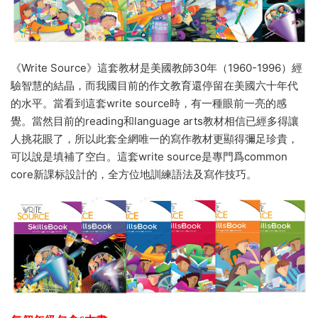
《Write Source》這套教材是美國教師30年（1960-1996）經
驗智慧的結晶，而我國目前的作文教育還停留在美國六十年代
的水平。當看到這套write source時，有一種眼前一亮的感
覺。當然目前的reading和language arts教材相信已經多得讓
人挑花眼了，所以此套全網唯一的寫作教材更顯得彌足珍貴，
可以說是填補了空白。這套write source是專門爲common
core新課标設計的，全方位地訓練語法及寫作技巧。