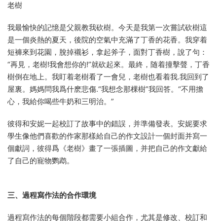
老樹
我最愉快的記憶是父親教我砍樹。今天是我第一次嘗試砍樹這
是一個炎熱的夏天，後院的空氣中充滿了丁香的花香。我穿着
短褲來到花園，脫掉襯衫，拿起斧子，面對丁香樹，說了句：
“再見，老樹!我會想你的!”就砍起來。最終，随着撞擊聲，丁香
樹倒在地上。我盯着老樹看了一會兒，老樹也看着我.我回到了
屋裏。媽媽問我爲什麽悲傷.“我想念那棵樹”我回答。“不用擔
心，我給你喝些牛奶和三明治。”
彼得和安妮一起校訂了故事中的錯誤，并準備發表。安妮要求
學生像他們喜歡的作家那樣給自己的作文設計一個封面并寫一
個獻詞，彼得爲《老樹》畫了一張插圖，并把自己的作文獻給
了自己的寵物鹦鹉。
三、過程寫作法的合作環境
過程寫作法的每個階段都需要小組合作，尤其是修改、校訂和