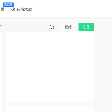
聚劃算
團購
有償求助
登錄
注冊