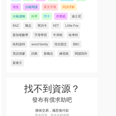
培生
分級閱讀
英文字母
閱讀理解
分級讀物
科學
閃卡
作業紙
迪士尼
RAZ
雜志
單詞卡
KET
Little Fox
新加坡數學
字母學習
牛津樹
哈考特
哈利波特
word family
培生朗文
BBC
英語啓蒙
詞典
新概念
練習紙
閱讀寫作
新東方
找不到資源？
發布有償求助吧
擔保交易，滿意後付款
賞金托管，安全全程保障