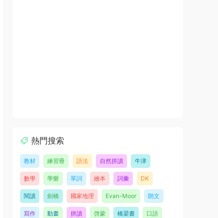
熱門搜索
教材
練習冊
語法
自然拼讀
牛津
數學
學樂
單詞
繪本
詞彙
DK
閱讀
劍橋
國家地理
Evan-Moor
朗文
寫作
動畫
拼讀
啓蒙
橋梁書
口語