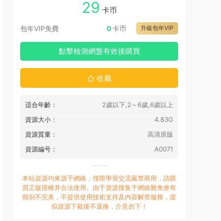
29
卡币
包年VIP免費
0
卡币
升級包年VIP
點擊檢測網盤有效後購買
收藏
适合年齡：
2歲以下,2～6歲,6歲以上
資源大小：
4.83G
資源質量：
高清原版
資源編号：
A0071
本站資源均來源于網絡，僅限學習交流嚴禁商用，請購
買正版授權并合法使用。由于資源搜集于網絡難免會有
個别不完美，不提供使用技術支持及内容解答服務，虛
拟資源下載後不退換，介意勿下！