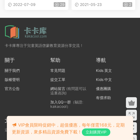
全期刊 Highlights Hello、Hig
2022-07-09
29
2021-05-23
2
hlights High Five/Bilingüe、
Highlights for Children（201
5-2022）
卡卡庫專注于兒童英語啓蒙教育資源分享交流！
關于
幫助
導航
關于我們
常見問題
Kids 英文
版權聲明
提交工單
Kids 中文
官方公告
網站留言
(有問題可以
優惠團購
這裏咨詢)
有償求助
加入QQ一群
（驗證:
kakacool）
文本标題
VIP會員限時促銷中，超值優惠，每年僅需168元，定期
這裏輸入代碼
更新資源，衆多精品資源免費下載！
立刻購買VIP