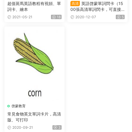
超值斑馬英語教程有視頻、單
英語啓蒙單詞閃卡（15
高清
詞卡、繪本
00張高清單詞閃卡，可直接
打印，适合2-10歲小盆友）
2021-05-21
18
2020-12-07
5
啓蒙教育
常見食物英文單詞卡片，高清
版、可打印
2020-09-21
3