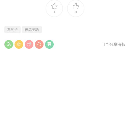
1
0
單詞卡
斑馬英語
分享海報