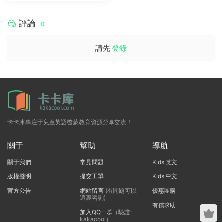
評論
0
請先
登錄
卡卡庫專注于兒童英語啓蒙教育資源分享交流！
關于
幫助
導航
關于我們
常見問題
Kids 英文
版權聲明
提交工單
Kids 中文
官方公告
網站留言
(有問題可以
優惠團購
這裏咨詢)
有償求助
加入QQ一群
（驗證:
kakacool）