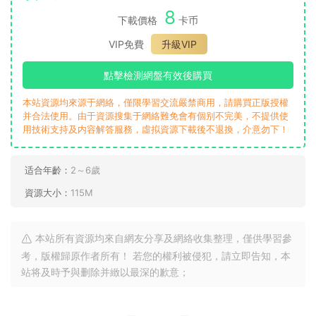
8
下載價格
卡币
VIP免費
升級VIP
點擊檢測網盤有效後購買
本站資源均來源于網絡，僅限學習交流嚴禁商用，請購買正版授權
并合法使用。由于資源搜集于網絡難免會有個别不完美，不提供使
用技術支持及内容解答服務，虛拟資源下載後不退換，介意勿下！
适合年齡：
2～6歲
資源大小：
115M
本站所有資源均來自網友分享及網絡收集整理，僅供學習參
考，版權歸原作者所有！ 若您的權利被侵犯，請立即告知，本
站将及時予與删除并緻以最深的歉意；