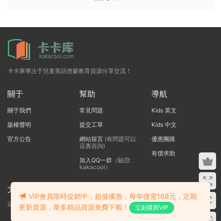
卡卡庫專注于兒童英語啓蒙教育資源分享交流！
關于
幫助
導航
關于我們
常見問題
Kids 英文
版權聲明
提交工單
Kids 中文
官方公告
網站留言
(有問題可以
優惠團購
這裏咨詢)
有償求助
加入QQ一群
（驗證:
kakacool）
文本标題
VIP會員限時促銷中，超值優惠，每年僅需168元，定期
這裏輸入代碼
更新資源，衆多精品資源免費下載！
立刻購買VIP