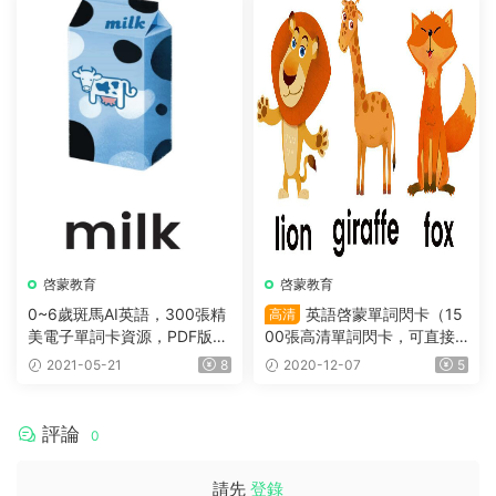
啓蒙教育
啓蒙教育
0~6歲斑馬AI英語，300張精
英語啓蒙單詞閃卡（15
高清
美電子單詞卡資源，PDF版，
00張高清單詞閃卡，可直接
可打印
打印，适合2-10歲小盆友）
2021-05-21
8
2020-12-07
5
評論
0
請先
登錄