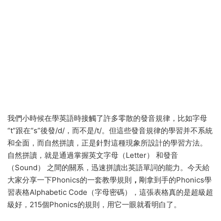
我們小時候在學英語時接觸了許多零散的發音規律，比如字母
“t”跟在“s”後發/d/，而不是/t/。但這些發音規律的學習并不系統
和全面，而自然拼讀，正是針對這種現象所設計的學習方法。
自然拼讀，就是通過掌握英文字母（Letter） 和發音
（Sound） 之間的關系，迅速拼讀出英語單詞的能力。今天給
大家分享一下Phonics的一套教學規則
，
剛拿到手的Phonics學
習表格Alphabetic Code（字母密碼），這張表格真的是超級超
級好，215個Phonics的規則，用它一眼就看明白了。