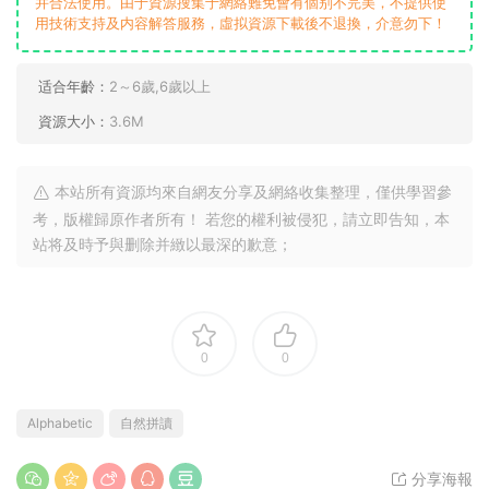
并合法使用。由于資源搜集于網絡難免會有個别不完美，不提供使
用技術支持及内容解答服務，虛拟資源下載後不退換，介意勿下！
适合年齡：
2～6歲,6歲以上
資源大小：
3.6M
本站所有資源均來自網友分享及網絡收集整理，僅供學習參
考，版權歸原作者所有！ 若您的權利被侵犯，請立即告知，本
站将及時予與删除并緻以最深的歉意；
0
0
Alphabetic
自然拼讀
分享海報