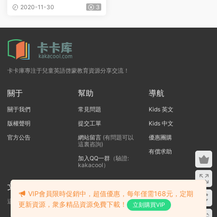
學起來毫不費力！
2020-11-30
3
卡卡庫專注于兒童英語啓蒙教育資源分享交流！
關于
幫助
導航
關于我們
常見問題
Kids 英文
版權聲明
提交工單
Kids 中文
官方公告
網站留言
(有問題可以
優惠團購
這裏咨詢)
有償求助
加入QQ一群
（驗證:
kakacool）
文本标題
VIP會員限時促銷中，超值優惠，每年僅需168元，定期
這裏輸入代碼
更新資源，衆多精品資源免費下載！
立刻購買VIP