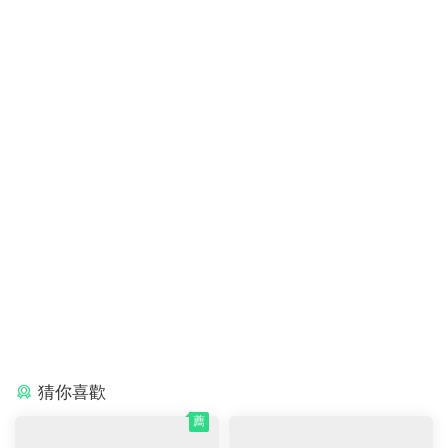
29
下載價格
卡币
VIP 8折
立即購買
第三版全套
19
下載價格
卡币
立即購買
本站資源均來源于網絡，僅限學習交流嚴禁商用，請購買正版授權
并合法使用。由于資源搜集于網絡難免會有個别不完美，不提供使
用技術支持及内容解答服務，虛拟資源下載後不退換，介意勿下！
适合年齡：
3～6歲,6歲以上
資源大小：
30.09G