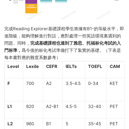
完成Reading Explorer基礎課程學生将擁有B1-的等級水平，即
進階級，能夠理解進行對話，應對處理一些英語環境裏遇到的
問題。同時，
完成基礎課程也達到了雅思、
托福标化考試的入
門标準，
爲今後的标化考試準備打下了紮實的基礎。（下表是
每本書對應的難度系數參考）
Level
Lexile
CEFR
IELTs
TOEFL
CAM
F
700
A2
3.5-4.5
0-34
KET
L1
820
A2-B1
4.5-5
32-40
PET
L2
960
B1
5
35-45
PET