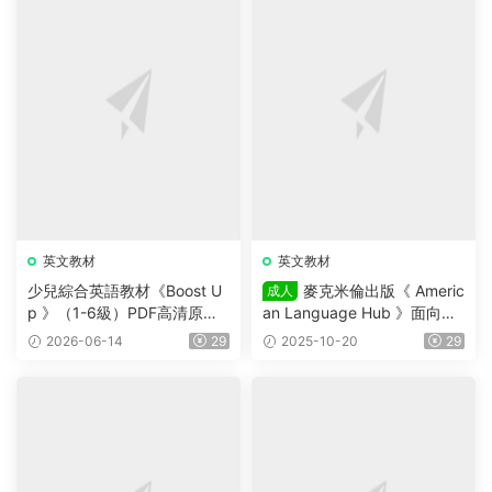
資源質量：
高清原版,掃描版,視頻720P分辨率
資源編号：
A0052
本站所有資源均來自網友分享及網絡收集整理，僅供學習參
考，版權歸原作者所有！ 若您的權利被侵犯，請立即告知，本
站将及時予與删除并緻以最深的歉意；
4
0
Reading Explorer
國家地理
教材
分享海報