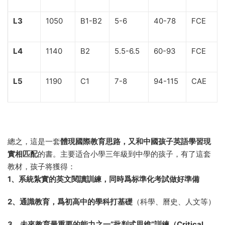
L3
1050
B1-B2
5-6
40-78
FCE
L4
1140
B2
5.5-6.5
60-93
FCE
L5
1190
C1
7-8
94-115
CAE
總之，這是一套
體現國際教育思路，又和中國孩子英語學習現
實相匹配
的書。主要适合小學三年級到中學的孩子，有了這套
教材，孩子将獲得：
1、系統紮實的英文閱讀訓練，同時爲标準化考試做好準備
2、通識教育，爲初高中的學科打基礎
（科學、曆史、人文等）
3、未來教育最重要的能力之一“批判式思維”訓練（Critical