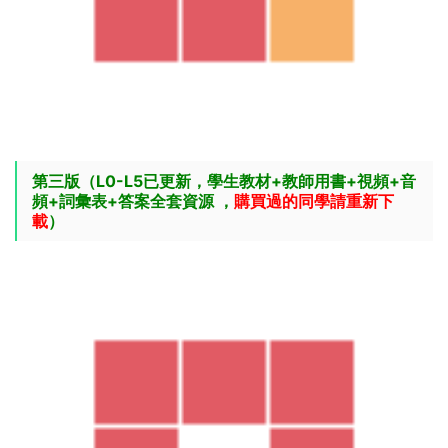
第三版（L0-L5已更新，學生教材+教師用書+視頻+音
頻+詞彙表+答案全套資源 ，
購買過的同學請重新下
載
）