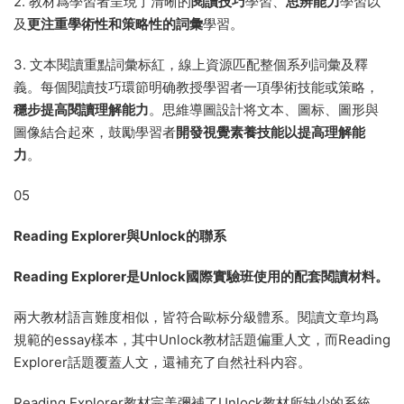
2. 教材爲學習者呈現了清晰的
閱讀技巧
學習、
思辨能力
學習以
及
更注重學術性和策略性的詞彙
學習。
3. 文本閱讀重點詞彙标紅，線上資源匹配整個系列詞彙及釋
義。每個閱讀技巧環節明确教授學習者一項學術技能或策略，
穩步提高閱讀理解能力
。思維導圖設計将文本、圖标、圖形與
圖像結合起來，鼓勵學習者
開發視覺素養技能以提高理解能
力
。
05
Reading Explorer與Unlock的聯系
Reading Explorer是Unlock國際實驗班使用的配套閱讀材料。
兩大教材語言難度相似，皆符合歐标分級體系。閱讀文章均爲
規範的essay樣本，其中Unlock教材話題偏重人文，而Reading
Explorer話題覆蓋人文，還補充了自然社科内容。
Reading Explorer教材完美彌補了Unlock教材所缺少的系統