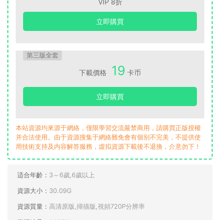
②
升級的閱讀技能
部分，循環強化核心的閱讀技巧和策略。
③閱讀理解部分的練習中
融入了更多托福和雅思閱讀考試題
型。
新版的Reading Explorer進一步擴充了練習題部分的題型，練
習設計中融入更多托福和雅思閱讀題型，幫助孩子早早熟悉國
際考試的各大題型，爲應試做好準備。
詞彙訓練更新
①升級的目的詞彙列表标注CEFR等級，
高頻學術詞彙用星号
突出顯示
。
②詞彙練習部分強調詞語搭配、詞性變化和詞彙使用，
單元末
尾新增詞彙複習闆塊。