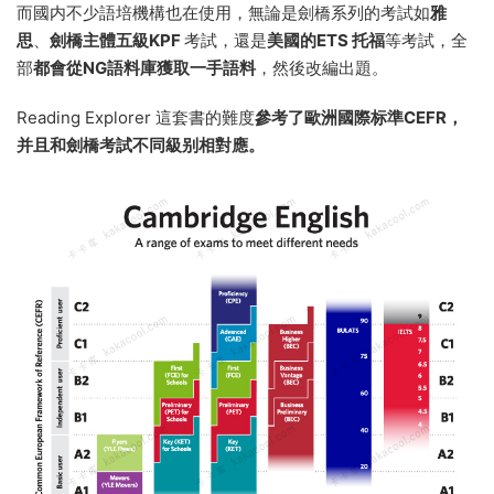
而國内不少語培機構也在使用，無論是劍橋系列的考試如
雅
思
、
劍橋主體五級KPF
考試，還是
美國的ETS 托福
等考試，全
部
都會從NG語料庫獲取一手語料
，然後改編出題。
Reading Explorer 這套書的難度
參考了歐洲國際标準CEFR，
并且和劍橋考試不同級别相對應。