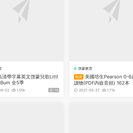
育
啓蒙教育
P高清帶字幕英文啓蒙兒歌Littl
美國培生Pearson 0-
熱賣
y Bum 全5季
讀物(PDF内嵌音頻) 162本
06-02
1.55k
16
2021-05-27
1.71k