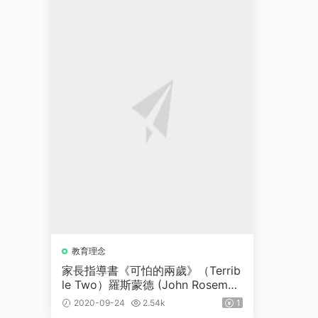
教育理念
亲子互
家長指導書《可怕的兩歲》（Terrib
三岁以
le Two）羅斯蒙德 (John Rosemon
为能力
d)PDF252頁
2020-09-24
2.54k
1
2020-