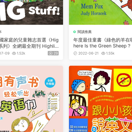
本
閱讀推薦
國家庭的兒童雜志首選《Hig
年度最佳童書《綠色的羊在
here Is the Green Sheep？
ts系列》全網最全期刊 Highlig
lo、Highlights High Five/Bi
07-09
1.52k
29
2022-06-21
1.55k
Highlights for Children
-2022）