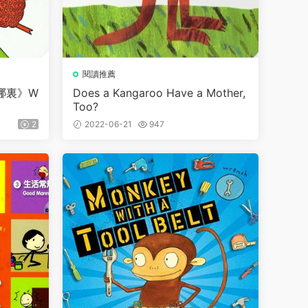
閱讀推薦
哪裏》W
Does a Kangaroo Have a Mother,
Too?
2
2022-06-21
947