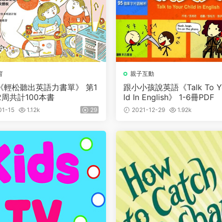
育
親子互動
《輕松聽出英語力書單》 第1
跟小小孩說英語《Talk To Yo
2周共計100本書
ld In English》 1-6冊PDF
01-15
1.12k
29
2021-12-29
1.92k