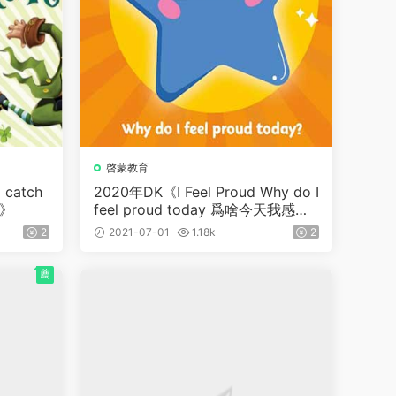
啓蒙教育
catch
2020年DK《I Feel Proud Why do I
精》
feel proud today 爲啥今天我感到
驕傲》，令幼兒愉快的啓蒙書~
2
2021-07-01
1.18k
2
薦