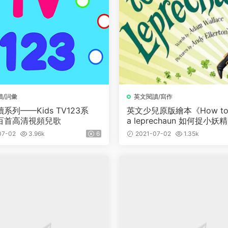
讀/詞彙
英文閱讀/寫作
系列——Kids TV123系
英文少兒原版繪本《How to 
百首高清視頻兒歌
a leprechaun 如何捉小妖
07-02
3.96k
6
2021-07-02
1.35k