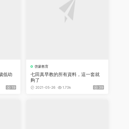
啓蒙教育
6歲低幼
七田真早教的所有資料，這一套就
夠了
19
2021-05-26
1.73k
39