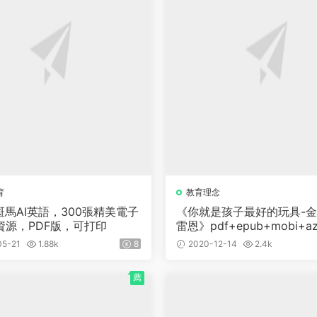
育
教育理念
斑馬AI英語，300張精美電子
《你就是孩子最好的玩具-金
資源，PDF版，可打印
雷恩》pdf+epub+mobi+a
05-21
1.88k
8
2020-12-14
2.4k
薦