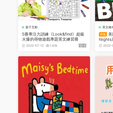
親子互動
英文繪
5冊專注力訓練《Look&find》超級
美
原版
火爆的尋物遊戲專題英文練習冊
hligh
hts Hel
2022-07-12
1.42k
9
2022-
lingüe、
（2015