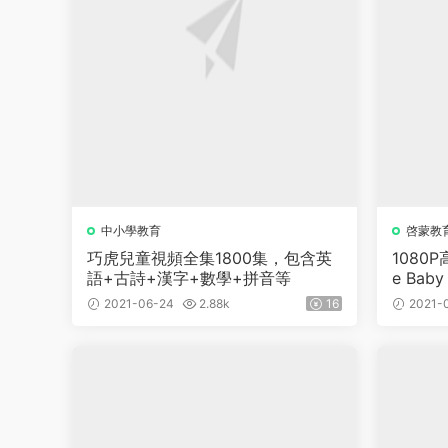
中小學教育
啓蒙教
巧虎兒童視頻全集1800集，包含英
1080
語+古詩+漢字+數學+拼音等
e Bab
2021-06-24
2.88k
16
2021-