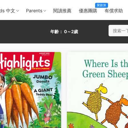
聚劃算
ids 中文
Parents
閱讀推薦
優惠團購
有償求助
年齡：
0～2歲