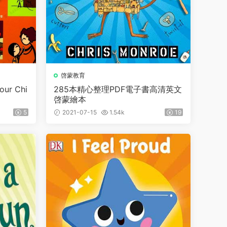
啓蒙教育
ur Chi
285本精心整理PDF電子書高清英文
啓蒙繪本
5
2021-07-15
1.54k
19