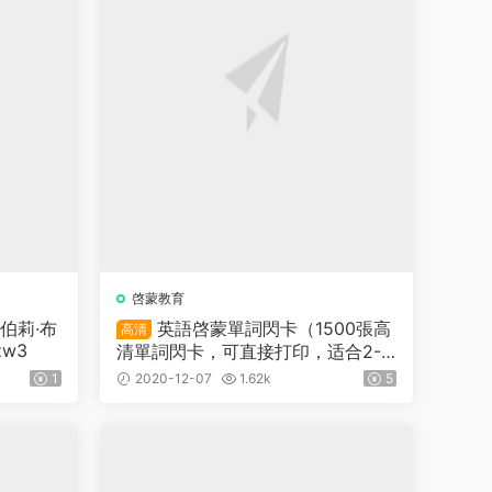
啓蒙教育
伯莉·布
英語啓蒙單詞閃卡（1500張高
高清
zw3
清單詞閃卡，可直接打印，适合2-1
0歲小盆友）
1
2020-12-07
1.62k
5