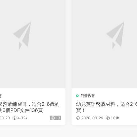
育
啓蒙教育
學啓蒙練習冊，适合2-6歲的
幼兒英語啓蒙材料，适合2-
6個PDF文件136頁
寶！
09-29
4.32k
19
2020-09-29
1.81k