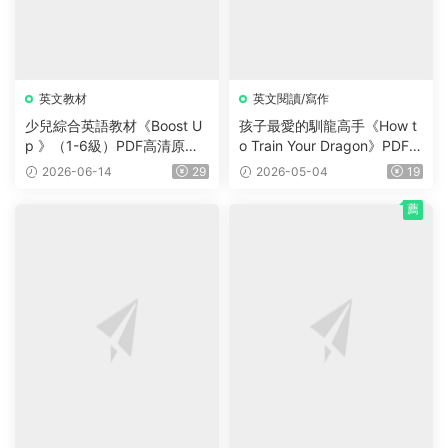
英文教材
英文閱讀/寫作
少兒綜合英語教材《Boost U
孩子最愛的馴龍高手《How t
p 》（1-6級）PDF高清原版
o Train Your Dragon》PDF書
教材，學生書+課本答案試題
籍12冊+電子書及音頻+3冊漫
2026-06-14
29
2026-05-04
19
+音頻等，适合7-16歲學生
畫，藍思值900L左右，适讀
年齡:8-12歲。
薦