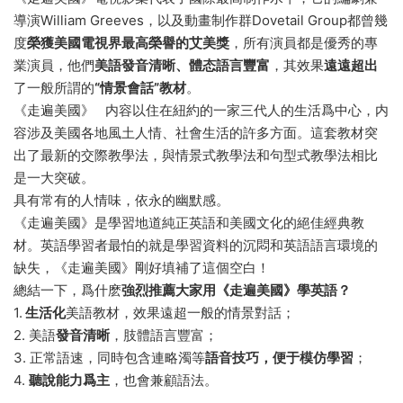
導演William Greeves，以及動畫制作群Dovetail Group都曾幾
度
榮獲美國電視界最高榮譽的艾美獎
，所有演員都是優秀的專
業演員，他們
美語發音清晰、體态語言豐富
，其效果
遠遠超出
了一般所謂的
“情景會話”教材
。
《走遍美國》 内容以住在紐約的一家三代人的生活爲中心，内
容涉及美國各地風土人情、社會生活的許多方面。這套教材突
出了最新的交際教學法，與情景式教學法和句型式教學法相比
是一大突破。
具有常有的人情味，依永的幽默感。
《走遍美國》是學習地道純正英語和美國文化的絕佳經典教
材。英語學習者最怕的就是學習資料的沉悶和英語語言環境的
缺失，《走遍美國》剛好填補了這個空白！
總結一下，爲什麽
強烈推薦大家用《走遍美國》學英語？
1.
生活化
美語教材，效果遠超一般的情景對話；
2. 美語
發音清晰
，肢體語言豐富；
3. 正常語速，同時包含連略濁等
語音技巧，便于模仿學習
；
4.
聽說能力爲主
，也會兼顧語法。