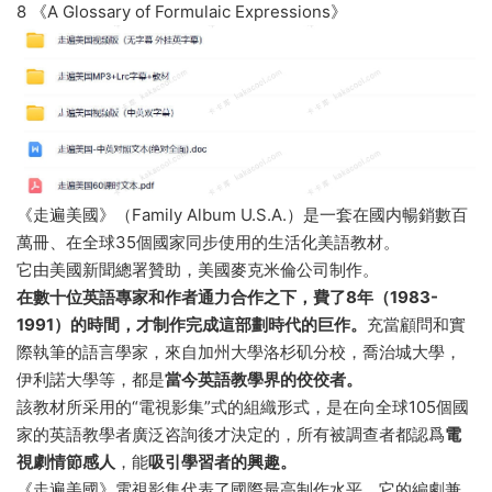
8 《A Glossary of Formulaic Expressions》
《走遍美國》（Family Album U.S.A.）是一套在國内暢銷數百
萬冊、在全球35個國家同步使用的生活化美語教材。
它由美國新聞總署贊助，美國麥克米倫公司制作。
在數十位英語專家和作者通力合作之下，費了8年（1983-
1991）的時間，才制作完成這部劃時代的巨作。
充當顧問和實
際執筆的語言學家，來自加州大學洛杉矶分校，喬治城大學，
伊利諾大學等，都是
當今英語教學界的佼佼者。
該教材所采用的“電視影集”式的組織形式，是在向全球105個國
家的英語教學者廣泛咨詢後才決定的，所有被調查者都認爲
電
視劇情節感人
，能
吸引學習者的興趣。
《走遍美國》電視影集代表了國際最高制作水平，它的編劇兼