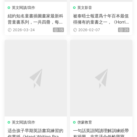
英文閱讀/寫作
英文影音
紐約知名童書插圖畫家最新科
被泰晤士報選爲十年百本最值
普童書系列，一共四冊，每冊
得擁有的童書之一，《Horrid
225頁，自然+海洋+食物+農
Henry 》淘氣包亨利系列，P
2026-03-24
15
2026-02-07
25
場四大主題，圖文并茂，生動
DF、音頻、動畫片1-5季229
有趣，特别适合小朋友們閱
集、電影、練習等
讀。
英文閱讀/寫作
啓蒙教育
适合孩子早期英語書寫練習的
一句話英語閱讀理解訓練紙帶
作業紙《Hand Writing Practi
有插圖，非常适合低齡寶寶！