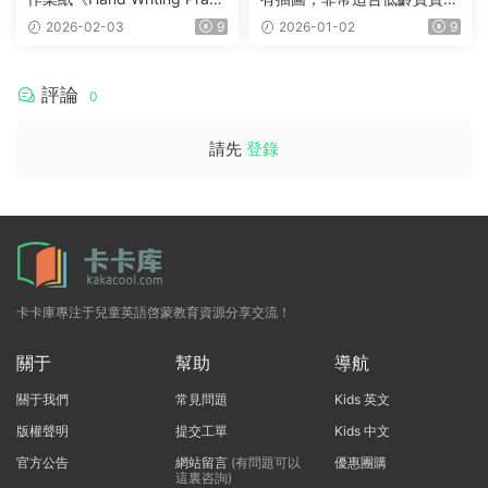
ce Book》12冊，每個月有一
小紅書爆款！
2026-02-03
9
2026-01-02
9
冊
評論
0
請先
登錄
卡卡庫專注于兒童英語啓蒙教育資源分享交流！
關于
幫助
導航
關于我們
常見問題
Kids 英文
版權聲明
提交工單
Kids 中文
官方公告
網站留言
(有問題可以
優惠團購
這裏咨詢)