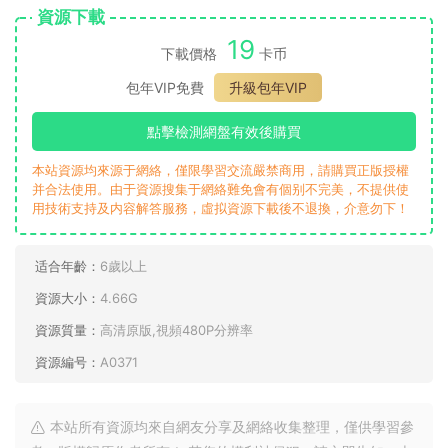
資源下載
19
下載價格
卡币
包年VIP免費
升級包年VIP
點擊檢測網盤有效後購買
本站資源均來源于網絡，僅限學習交流嚴禁商用，請購買正版授權
并合法使用。由于資源搜集于網絡難免會有個别不完美，不提供使
用技術支持及内容解答服務，虛拟資源下載後不退換，介意勿下！
适合年齡：
6歲以上
資源大小：
4.66G
資源質量：
高清原版,視頻480P分辨率
資源編号：
A0371
本站所有資源均來自網友分享及網絡收集整理，僅供學習參