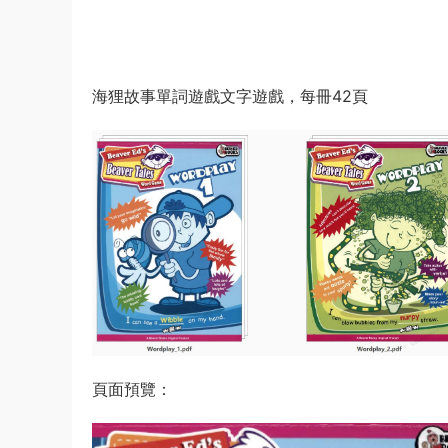
海狸故事單詞遊戲文字遊戲，每冊42頁
頁面預覽：