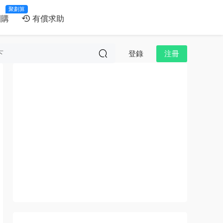
聚劃算
團購
有償求助
登錄
注冊