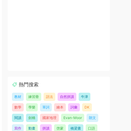
熱門搜索
教材
練習冊
語法
自然拼讀
牛津
數學
學樂
單詞
繪本
詞彙
DK
閱讀
劍橋
國家地理
Evan-Moor
朗文
寫作
動畫
拼讀
啓蒙
橋梁書
口語