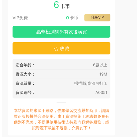
6
卡币
VIP免費
0
卡币
升級VIP
點擊檢測網盤有效後購買
收藏
适合年齡：
6歲以上
資源大小：
19M
資源質量：
掃描版,高清可打印
資源編号：
A0351
本站資源均來源于網絡，僅限學習交流嚴禁商用，請購
買正版授權并合法使用。由于資源搜集于網絡難免會有
個别不完美，不提供使用技術支持及内容解答服務，虛
拟資源下載後不退換，介意勿下！