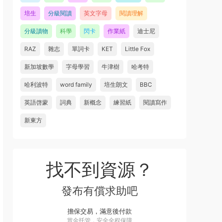
培生
分級閱讀
英文字母
閱讀理解
分級讀物
科學
閃卡
作業紙
迪士尼
RAZ
雜志
單詞卡
KET
Little Fox
新加坡數學
字母學習
牛津樹
哈考特
哈利波特
word family
培生朗文
BBC
英語啓蒙
詞典
新概念
練習紙
閱讀寫作
新東方
找不到資源？
發布有償求助吧
擔保交易，滿意後付款
賞金托管，安全全程保障