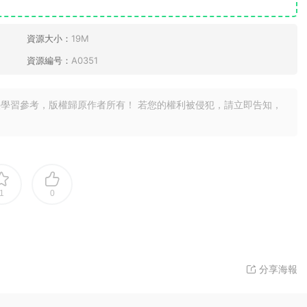
資源大小：
19M
資源編号：
A0351
學習參考，版權歸原作者所有！ 若您的權利被侵犯，請立即告知，
1
0
分享海報