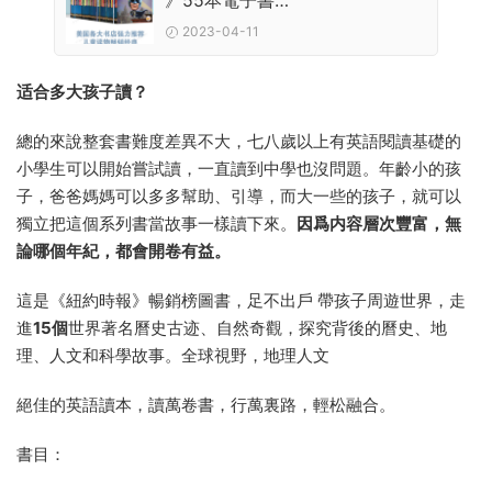
》55本電子書
PDF+EPUB+MOBI
2023-04-11
适合多大孩子讀？
總的來說整套書難度差異不大，七八歲以上有英語閱讀基礎的
小學生可以開始嘗試讀，一直讀到中學也沒問題。年齡小的孩
子，爸爸媽媽可以多多幫助、引導，而大一些的孩子，就可以
獨立把這個系列書當故事一樣讀下來。
因爲内容層次豐富，無
論哪個年紀，都會開卷有益。
這是《紐約時報》暢銷榜圖書，足不出戶 帶孩子周遊世界，走
進
15個
世界著名曆史古迹、自然奇觀，探究背後的曆史、地
理、人文和科學故事。全球視野，地理人文
絕佳的英語讀本，讀萬卷書，行萬裏路，輕松融合。
書目：