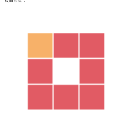
頁面預覽：