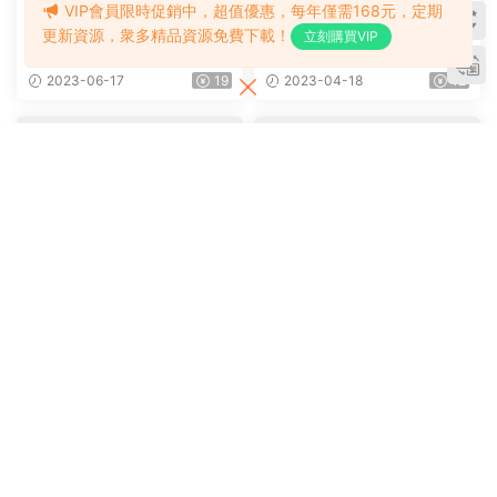
VIP會員限時促銷中，超值優惠，每年僅需168元，定期
被泰晤士報選爲十年百本最值
兒童冒險故事橋梁章節書 紐
更新資源，衆多精品資源免費下載！
立刻購買VIP
得擁有的童書之一，《Horrid
約時報的暢銷書《Dog Diarie
Henry 》淘氣包亨利系列，P
s 狗狗日記》5冊 電子書mobi
2026-02-07
25
2023-08-20
15
DF、音頻、動畫片1-5季229
+epub
集、電影、練習等
啓蒙教育
英文閱讀/寫作
汪培珽書單強力推薦、深受美
奧林匹斯神話故事 《Heroes i
國孩子喜愛的英文橋梁書必讀
n Training》17本電子書（mo
書《糊塗女傭 Amelia Bedeli
bi+epub） 英雄在磨練 兒童
2023-06-17
19
2023-04-18
12