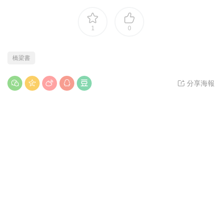
本站資源均來源于網絡，僅限學習交流嚴禁商用，請購買正版授權
并合法使用。由于資源搜集于網絡難免會有個别不完美，不提供使
用技術支持及内容解答服務，虛拟資源下載後不退換，介意勿下！
适合年齡：
6歲以上
資源大小：
1.65G
資源質量：
高清原版
資源編号：
A0305
本站所有資源均來自網友分享及網絡收集整理，僅供學習參
考，版權歸原作者所有！ 若您的權利被侵犯，請立即告知，本
站将及時予與删除并緻以最深的歉意；
1
0