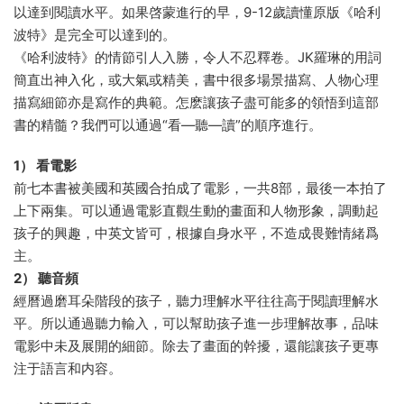
以達到閱讀水平。如果啓蒙進行的早，9-12歲讀懂原版《哈利
波特》是完全可以達到的。
《哈利波特》的情節引人入勝，令人不忍釋卷。JK羅琳的用詞
簡直出神入化，或大氣或精美，書中很多場景描寫、人物心理
描寫細節亦是寫作的典範。怎麽讓孩子盡可能多的領悟到這部
書的精髓？我們可以通過“看—聽—讀”的順序進行。
1） 看電影
前七本書被美國和英國合拍成了電影，一共8部，最後一本拍了
上下兩集。可以通過電影直觀生動的畫面和人物形象，調動起
孩子的興趣，中英文皆可，根據自身水平，不造成畏難情緒爲
主。
2） 聽音頻
經曆過磨耳朵階段的孩子，聽力理解水平往往高于閱讀理解水
平。所以通過聽力輸入，可以幫助孩子進一步理解故事，品味
電影中未及展開的細節。除去了畫面的幹擾，還能讓孩子更專
注于語言和内容。