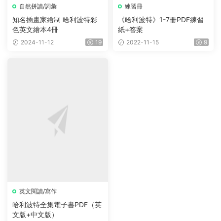
自然拼讀/詞彙
練習冊
知名插畫家繪制 哈利波特彩
《哈利波特》1-7冊PDF練習
色英文繪本4冊
紙+答案
2024-11-12
19
2022-11-15
9
英文閱讀/寫作
哈利波特全集電子書PDF（英
文版+中文版）