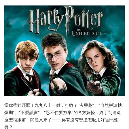
當你帶娃經曆了九九八十一難，打敗了“沒興趣”、“自然拼讀枯
燥期”、“不愛讀書”、“忍不住要放棄”的各方妖怪，終于到達這
座聖塔跟前，問題又來了—— 你有沒有想過怎麽用好這部經
典？