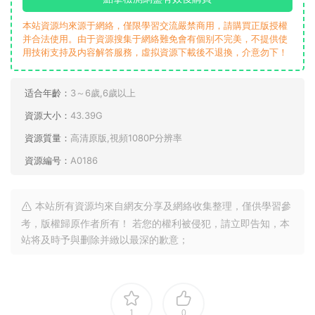
本站資源均來源于網絡，僅限學習交流嚴禁商用，請購買正版授權
并合法使用。由于資源搜集于網絡難免會有個别不完美，不提供使
用技術支持及内容解答服務，虛拟資源下載後不退換，介意勿下！
适合年齡：
3～6歲,6歲以上
資源大小：
43.39G
資源質量：
高清原版,視頻1080P分辨率
資源編号：
A0186
本站所有資源均來自網友分享及網絡收集整理，僅供學習參
考，版權歸原作者所有！ 若您的權利被侵犯，請立即告知，本
站将及時予與删除并緻以最深的歉意；
1
0