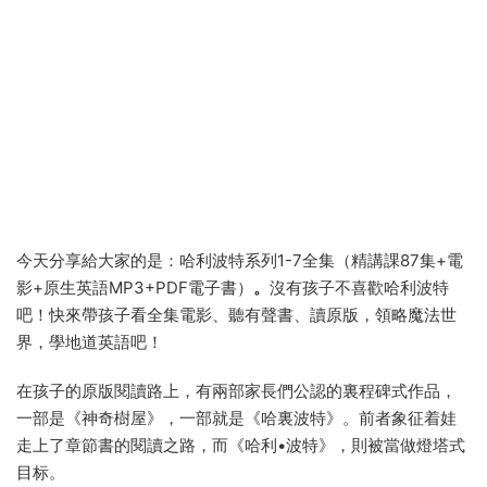
今天分享給大家的是：哈利波特系列1-7全集（精講課87集+電
影+原生英語MP3+PDF電子書）
。
沒有孩子不喜歡哈利波特
吧！快來帶孩子看全集電影、聽有聲書、讀原版，領略魔法世
界，學地道英語吧！
在孩子的原版閱讀路上，有兩部家長們公認的裏程碑式作品，
一部是《神奇樹屋》，一部就是《哈裏波特》。前者象征着娃
走上了章節書的閱讀之路，而《哈利•波特》，則被當做燈塔式
目标。