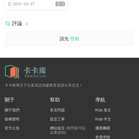
2021-05-27
9
評論
0
請先
登錄
卡卡庫專注于兒童英語啓蒙教育資源分享交流！
關于
幫助
導航
關于我們
常見問題
Kids 英文
版權聲明
提交工單
Kids 中文
官方公告
網站留言
(有問題可以
優惠團購
這裏咨詢)
有償求助