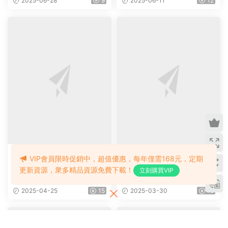
2025-06-28
9
2025-06-11
12
練習紙含答案
練習冊
練習冊
VIP會員限時促銷中，超值優惠，每年僅需168元，定期
新加坡數學教材練習冊
學樂出版《Comprehension
數學
更新資源，衆多精品資源免費下載！
立刻購買VIP
《Singapore Math》共四冊
Skills》專門訓練孩子精讀能
（L1-L4）适合小學2~5年級
力的練習，幫助孩子快速提升
2025-04-25
15
2025-03-30
15
的學生
英語閱讀能力！