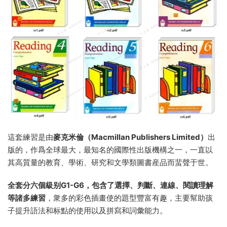
這套練習是由
麥克米倫（Macmillan Publishers Limited）
出
版的，作爲全球最大，最知名的國際性出版機構之一，一直以
其高質量的教育、學術、研究和文學類圖書産品而蜚聲于世。
全套分六個級别G1-G6，包含了選擇、判斷、連線、閱讀理解
等諸多練習
，衆多的彩色插畫使的題型豐富有趣，主要幫助孩
子提升語法和标點的使用以及拼寫和詞彙能力。