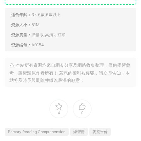
适合年齡：
3～6歲,6歲以上
資源大小：
51M
資源質量：
掃描版,高清可打印
資源編号：
A0184
本站所有資源均來自網友分享及網絡收集整理，僅供學習參
考，版權歸原作者所有！ 若您的權利被侵犯，請立即告知，本
站将及時予與删除并緻以最深的歉意；
4
0
Primary Reading Comprehension
練習冊
麥克米倫