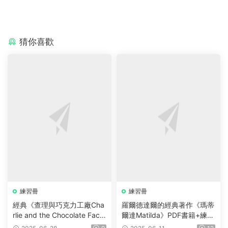
猜你喜歡
練習冊
練習冊
經典《查理與巧克力工廠Cha
羅爾德達爾的經典著作《瑪蒂
rlie and the Chocolate Facto
爾達Matilda》PDF書籍+練習
ry》PDF書籍+原版閱讀理解
冊