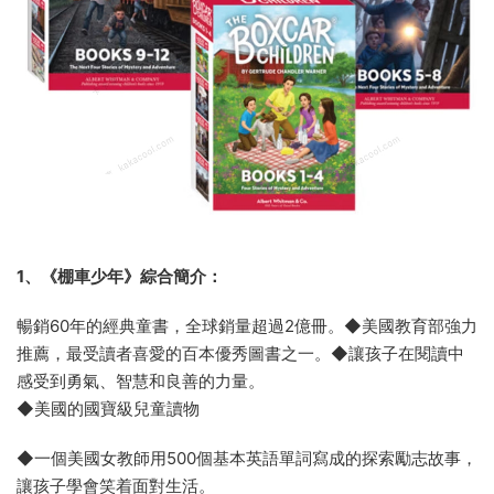
1、《棚車少年》綜合簡介：
暢銷60年的經典童書，全球銷量超過2億冊。◆美國教育部強力
推薦，最受讀者喜愛的百本優秀圖書之一。◆讓孩子在閱讀中
感受到勇氣、智慧和良善的力量。
◆美國的國寶級兒童讀物
◆一個美國女教師用500個基本英語單詞寫成的探索勵志故事，
讓孩子學會笑着面對生活。