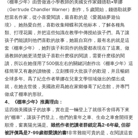
《棚車少年》由曾做過小學教師的美國女作家錢德勒•華娜
（Gertrude Chandler Warner）創作，5 歲開始，錢德勒就夢
想當名作家，從小喜愛閱讀，最喜歡的是《愛麗絲夢遊仙
境》。她熱愛自然，喜歡收集蝴蝶和其他标本，了解各種鳥
類、打理花園，并把這些知識在教學中傳授給孩子們。爲了讓
孩子們能讀到他們喜歡的故事，她親自寫作，最有名的就是這
套《棚車少年》，她對孩子和寫作的熱愛都表現在了這裏。做
過教師的她更清楚孩子喜歡什麽樣的閱讀，需要什麽樣的閱
讀，所以在她僅用了500個左右的關鍵詞創作出《棚車少年》這
樣簡單又有趣的讀物後，立刻獲得大批孩子的歡迎，并且暢銷
全球多年。爲了紀念作者華娜在兒童文學領域做出的傑出成
就，在她去世後，美國政府爲她在家鄉修葺了紀念館，并專門
做成了棚車的形狀。
4、《棚車少年》推薦理由：
這四個美國孩子的故事，實在是一輛登上了就很不舍得再下來
的“棚車”，讓孩子們登上，他們的童年之車、生命之車會開得更
順滑，窗裏陽光滿是。
雖然作者把讀者群鎖定爲2-6年級, 但卻
被評價爲是7-99歲都愛讀的書!
非常難能可貴的是，在閱讀這套