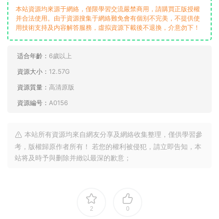
本站資源均來源于網絡，僅限學習交流嚴禁商用，請購買正版授權
并合法使用。由于資源搜集于網絡難免會有個别不完美，不提供使
用技術支持及内容解答服務，虛拟資源下載後不退換，介意勿下！
适合年齡：
6歲以上
資源大小：
12.57G
資源質量：
高清原版
資源編号：
A0156
本站所有資源均來自網友分享及網絡收集整理，僅供學習參
考，版權歸原作者所有！ 若您的權利被侵犯，請立即告知，本
站将及時予與删除并緻以最深的歉意；
2
0