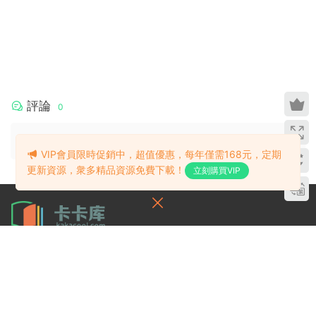
評論
0
請先
登錄
VIP會員限時促銷中，超值優惠，每年僅需168元，定期
更新資源，衆多精品資源免費下載！
立刻購買VIP
卡卡庫專注于兒童英語啓蒙教育資源分享交流！
關于
幫助
導航
關于我們
常見問題
Kids 英文