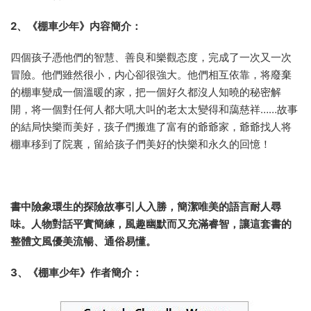
2、《棚車少年》内容簡介：
四個孩子憑他們的智慧、善良和樂觀态度，完成了一次又一次
冒險。他們雖然很小，内心卻很強大。他們相互依靠，将廢棄
的棚車變成一個溫暖的家，把一個好久都沒人知曉的秘密解
開，将一個對任何人都大吼大叫的老太太變得和藹慈祥……故事
的結局快樂而美好，孩子們搬進了富有的爺爺家，爺爺找人将
棚車移到了院裏，留給孩子們美好的快樂和永久的回憶！
書中險象環生的探險故事引人入勝，簡潔唯美的語言耐人尋
味。
人物對話平實簡練，風趣幽默而又充滿睿智，讓這套書的
整體文風優美流暢、通俗易懂。
3、
《棚車少年》
作者簡介：