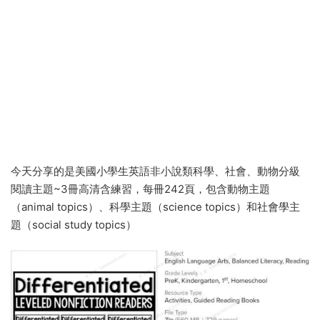
今天分享的是美國小學生英語非小說類科學、社會、動物分級
閱讀主題~3冊高清含練習，每冊242頁，包含動物主題
（animal topics）、科學主題（science topics）和社會學主
題（social study topics）