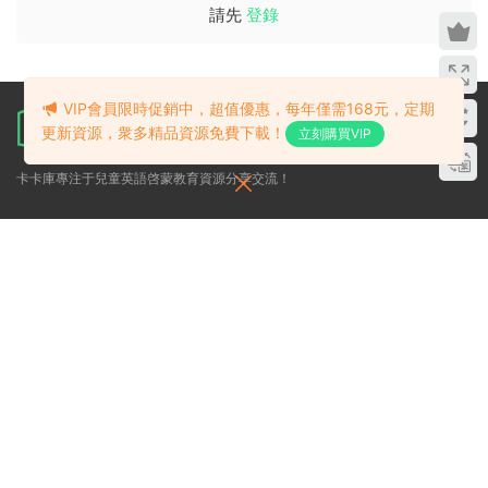
請先
登錄
VIP會員限時促銷中，超值優惠，每年僅需168元，定期
更新資源，衆多精品資源免費下載！
立刻購買VIP
卡卡庫專注于兒童英語啓蒙教育資源分享交流！
關于
幫助
導航
關于我們
常見問題
Kids 英文
版權聲明
提交工單
Kids 中文
官方公告
網站留言
(有問題可以
優惠團購
這裏咨詢)
有償求助
加入QQ一群
（驗證:
kakacool）
文本标題
這裏輸入代碼