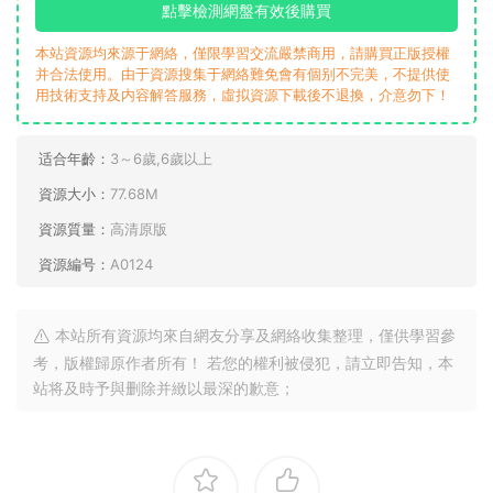
點擊檢測網盤有效後購買
本站資源均來源于網絡，僅限學習交流嚴禁商用，請購買正版授權
并合法使用。由于資源搜集于網絡難免會有個别不完美，不提供使
用技術支持及内容解答服務，虛拟資源下載後不退換，介意勿下！
适合年齡：
3～6歲,6歲以上
資源大小：
77.68M
資源質量：
高清原版
資源編号：
A0124
本站所有資源均來自網友分享及網絡收集整理，僅供學習參
考，版權歸原作者所有！ 若您的權利被侵犯，請立即告知，本
站将及時予與删除并緻以最深的歉意；