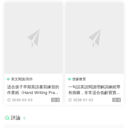
有趣，特别适合小朋友們閱
集、電影、練習等
讀。
英文閱讀/寫作
啓蒙教育
适合孩子早期英語書寫練習的
一句話英語閱讀理解訓練紙帶
作業紙《Hand Writing Practi
有插圖，非常适合低齡寶寶！
ce Book》12冊，每個月有一
小紅書爆款！
2026-02-03
9
2026-01-02
9
冊
評論
0