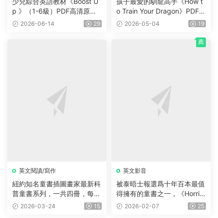
少兒綜合英語教材《Boost U
孩子最愛的馴龍高手《How t
p 》（1-6級）PDF高清原版
o Train Your Dragon》PDF書
教材，學生書+課本答案試題
籍12冊+電子書及音頻+3冊漫
2026-06-14
29
2026-05-04
19
+音頻等，适合7-16歲學生
畫，藍思值900L左右，适讀
年齡:8-12歲。
薦
英文閱讀/寫作
英文影音
紐約知名童書插圖畫家最新科
被泰晤士報選爲十年百本最值
普童書系列，一共四冊，每冊
得擁有的童書之一，《Horrid
225頁，自然+海洋+食物+農
Henry 》淘氣包亨利系列，P
2026-03-24
15
2026-02-07
25
場四大主題，圖文并茂，生動
DF、音頻、動畫片1-5季229