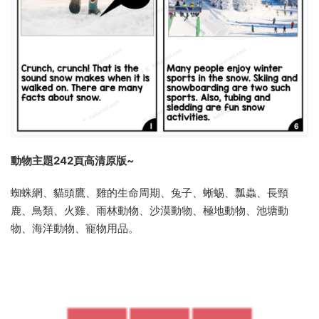
動物主題242頁高清原版~
蜘蛛網、貓頭鷹、雞的生命周期、兔子、蜥蜴、瓢蟲、長頸
鹿、鳥類、火雞、雨林動物、沙漠動物、極地動物、池塘動
物、海洋動物、寵物用品。