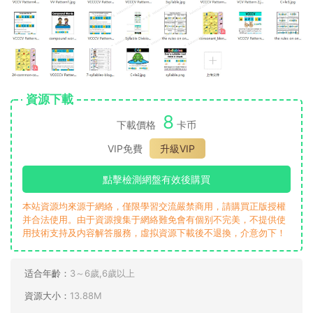
資源下載
8
下載價格
卡币
VIP免費
升級VIP
點擊檢測網盤有效後購買
本站資源均來源于網絡，僅限學習交流嚴禁商用，請購買正版授權
并合法使用。由于資源搜集于網絡難免會有個别不完美，不提供使
用技術支持及内容解答服務，虛拟資源下載後不退換，介意勿下！
适合年齡：
3～6歲,6歲以上
資源大小：
13.88M