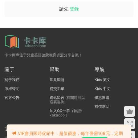
請先
登錄
卡卡庫專注于兒童英語啓蒙教育資源分享交流！
關于
幫助
導航
關于我們
常見問題
Kids 英文
版權聲明
提交工單
Kids 中文
官方公告
網站留言
(有問題可以
優惠團購
這裏咨詢)
有償求助
加入QQ一群
（驗證:
kakacool）
文本标題
VIP會員限時促銷中，超值優惠，每年僅需168元，定期