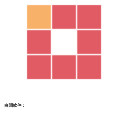
白闆軟件：