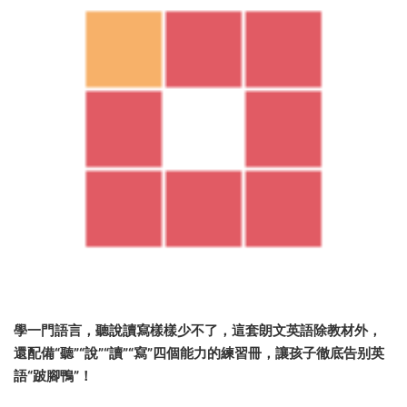
學一門語言，聽說讀寫樣樣少不了，這套朗文英語除教材外，
還配備“聽”“說”“讀”“寫”四個能力的練習冊，讓孩子徹底告别英
語“跛腳鴨”！