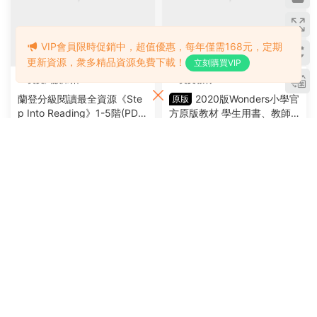
英文繪本
英文影音
VIP會員限時促銷中，超值優惠，每年僅需168元，定期
學樂大樹系列之《Dragon Ma
國家地理《Reading Explore
更新資源，衆多精品資源免費下載！
立刻購買VIP
ster》22冊 PDF+MP3+電子
r》第三版F-L5數百節精講視
書
頻課+白闆軟件+配套資源
2023-01-28
22
2023-01-20
29
薦
英文閱讀/寫作
英文教材