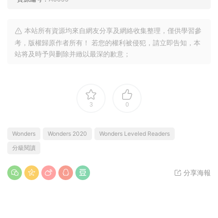
39
下載價格
卡币
VIP 8折
升級VIP
立即購買
本站資源均來源于網絡，僅限學習交流嚴禁商用，請購買正版授權
并合法使用。由于資源搜集于網絡難免會有個别不完美，不提供使
用技術支持及内容解答服務，虛拟資源下載後不退換，介意勿下！
适合年齡：
2～6歲,6歲以上
資源大小：
4.63G
資源質量：
高清原版
資源編号：
A0055
本站所有資源均來自網友分享及網絡收集整理，僅供學習參
考，版權歸原作者所有！ 若您的權利被侵犯，請立即告知，本
站将及時予與删除并緻以最深的歉意；