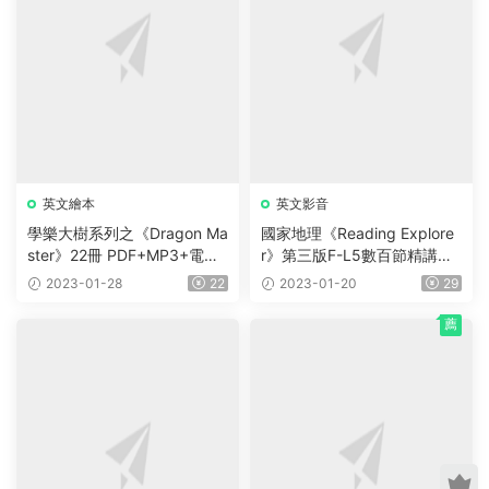
英文繪本
英文影音
150冊迪士尼英文分級
牛津新經典童話文學分級讀物
經典
繪本（PDF+MP3)，本本精
《Oxford Classic Tales》L1-
彩，太難得了！
L5共38冊 原版PDF+音頻
2024-09-02
22
2023-07-28
25