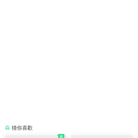
3
0
Wonders
Wonders 2020
Wonders Leveled Readers
分級閱讀
分享海報