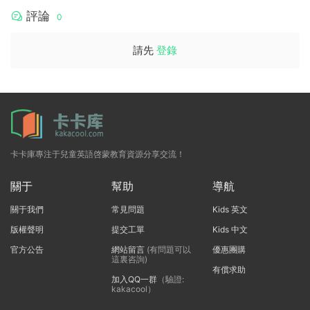
關于
幫助
導航
關于我們
常見問題
Kids 英文
版權聲明
提交工單
Kids 中文
官方公告
網站留言
(有問題可以
優惠團購
這裏咨詢)
有償求助
加入QQ一群
（驗證:
kakacool）
文本标題
這裏輸入代碼
Copyright © 2018-2022 kakacool All rights reserved. 站内大部分資源收集
于網絡，若侵犯了您的合法權益，請聯系我們删除！