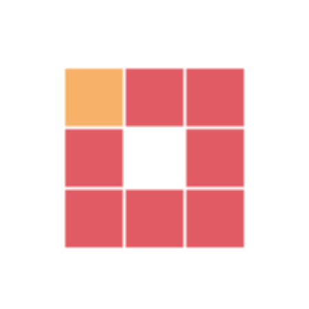
資源下載
58
下載價格
卡币
VIP 5折
升級VIP
點擊檢測網盤有效後購買
本站資源均來源于網絡，僅限學習交流嚴禁商用，請購買正版授權
并合法使用。由于資源搜集于網絡難免會有個别不完美，不提供使
用技術支持及内容解答服務，虛拟資源下載後不退換，介意勿下！