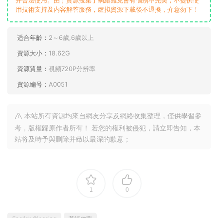
用技術支持及内容解答服務，虛拟資源下載後不退換，介意勿下！
适合年齡：
2～6歲,6歲以上
資源大小：
18.62G
資源質量：
視頻720P分辨率
資源編号：
A0051
本站所有資源均來自網友分享及網絡收集整理，僅供學習參
考，版權歸原作者所有！ 若您的權利被侵犯，請立即告知，本
站将及時予與删除并緻以最深的歉意；
1
0