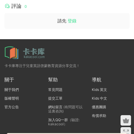
評論
0
請先
登錄
卡卡庫專注于兒童英語啓蒙教育資源分享交流！
關于
幫助
導航
關于我們
常見問題
Kids 英文
版權聲明
提交工單
Kids 中文
官方公告
網站留言
(有問題可以
優惠團購
這裏咨詢)
有償求助
加入QQ一群
（驗證:
kakacool）