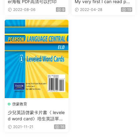
er海報 PDF高清可以打印
My very first I can read pho
nics BOX set1-3系列PDF+M
2022-08-06
9
2022-04-28
19
P3音頻
啓蒙教育
少兒英語啓蒙卡片書《 levele
d word card》培生英語單詞
閃卡G1-G5啓蒙英文必備教材
2021-11-21
16
一共1958頁PDF