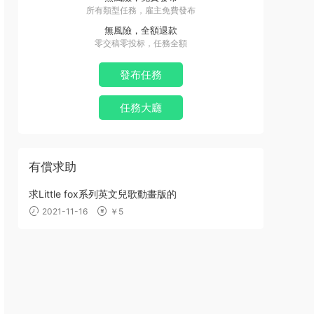
所有類型任務，雇主免費發布
無風險，全額退款
零交稿零投标，任務全額
發布任務
任務大廳
有償求助
求Little fox系列英文兒歌動畫版的
2021-11-16
￥5