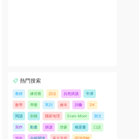
熱門搜索
教材
練習冊
語法
自然拼讀
牛津
數學
學樂
單詞
繪本
詞彙
DK
閱讀
劍橋
國家地理
Evan-Moor
朗文
寫作
動畫
拼讀
啓蒙
橋梁書
口語
培生
分級閱讀
英文字母
閱讀理解