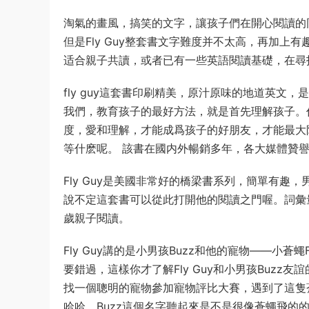
淘氣的畫風，搞笑的文字，讓孩子們在開心閱讀的
但是Fly Guy整套書文字難度并不太高，再加
适合親子共讀，或者已有一些英語閱讀基礎，在尋
fly guy這套書印刷精美，原汁原味的地道英
我們，教育孩子的最好方法，就是首先理解孩子。
度，愛和理解，才能成爲孩子的好朋友，才能最大
等什麽呢。 該書在國内外暢銷多年，各大媒體贊
Fly Guy是美國非常好的橋梁書系列，簡單有
說不定這套書可以從此打開他的閱讀之門喔。詞彙量6
歲親子閱讀。
Fly Guy講的是小男孩Buzz和他的寵物——小蒼蠅Fl
要錯過，這樣你才了解Fly Guy和小男孩Buzz友
找一個聰明的寵物參加寵物評比大賽，遇到了這隻蒼
哈哈，Buzz這個名字聽起來是不是很像蒼蠅飛的的