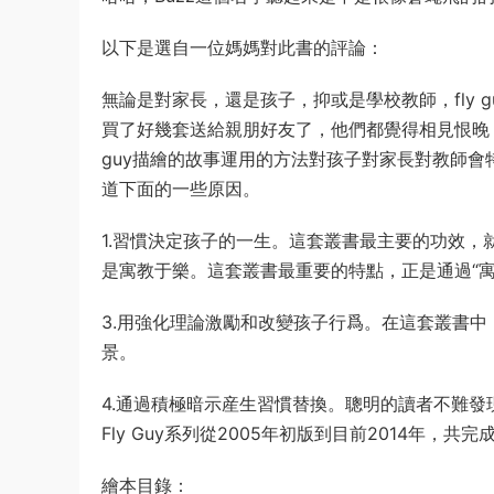
以下是選自一位媽媽對此書的評論：
無論是對家長，還是孩子，抑或是學校教師，fly
買了好幾套送給親朋好友了，他們都覺得相見恨晚，
guy描繪的故事運用的方法對孩子對家長對教師
道下面的一些原因。
1.習慣決定孩子的一生。這套叢書最主要的功效，
是寓教于樂。這套叢書最重要的特點，正是通過“
3.用強化理論激勵和改變孩子行爲。在這套叢書
景。
4.通過積極暗示産生習慣替換。聰明的讀者不難
Fly Guy系列從2005年初版到目前2014年，共完
繪本目錄：