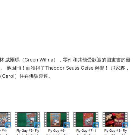
格林·威爾瑪（Green Wilma），零件和其他受歡迎的圖畫書的最
i！而獲得了Theodor Seuss Geisel榮譽！ 飛家夥，
Carol）住在佛羅裏達。