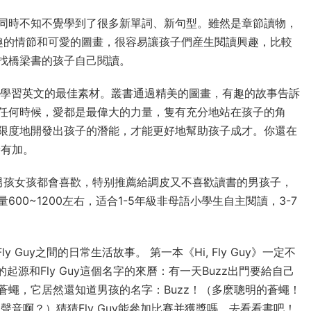
同時不知不覺學到了很多新單詞、新句型。雖然是章節讀物，
上有趣的情節和可愛的圖畫，很容易讓孩子們産生閱讀興趣，比較
找橋梁書的孩子自己閱讀。
文，是學習英文的最佳素材。叢書通過精美的圖畫，有趣的故事告訴
任何時候，愛都是最偉大的力量，隻有充分地站在孩子的角
限度地開發出孩子的潛能，才能更好地幫助孩子成才。你還在
譽有加。
趣，男孩女孩都會喜歡，特别推薦給調皮又不喜歡讀書的男孩子，
00~1200左右，适合1-5年級非母語小學生自主閱讀，3-7
y Guy之間的日常生活故事。 第一本《Hi, Fly Guy》一定不
誼的起源和Fly Guy這個名字的來曆：有一天Buzz出門要給自己
蠅，它居然還知道男孩的名字：Buzz！（多麽聰明的蒼蠅！
聲音啊？）猜猜Fly Guy能參加比賽并獲獎嗎，去看看書吧！