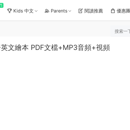
門
Kids 中文
Parents
閱讀推薦
優惠
15冊英文繪本 PDF文檔+MP3音頻+視頻