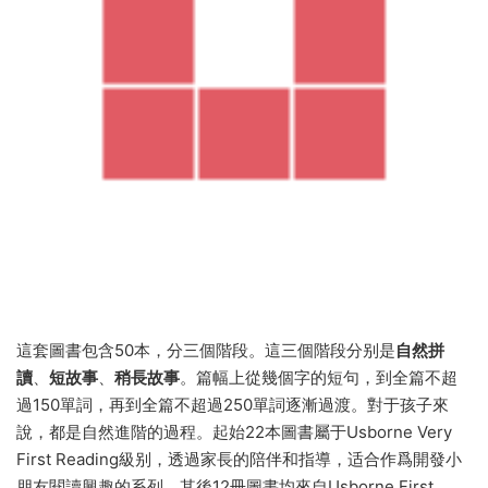
這套圖書包含50本，分三個階段。這三個階段分别是
自然拼
讀
、
短故事
、
稍長故事
。篇幅上從幾個字的短句，到全篇不超
過150單詞，再到全篇不超過250單詞逐漸過渡。對于孩子來
說，都是自然進階的過程。起始22本圖書屬于Usborne Very
First Reading級别，透過家長的陪伴和指導，适合作爲開發小
朋友閱讀興趣的系列。其後12冊圖書均來自Usborne First