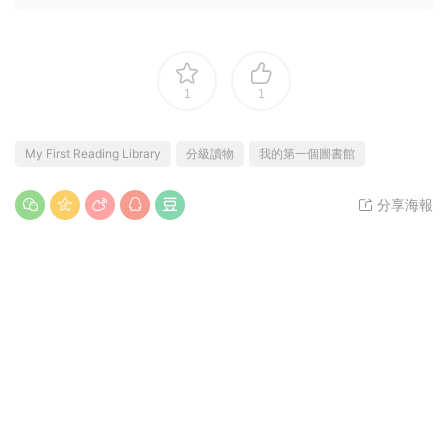
本站資源均來源于網絡，僅限學習交流嚴禁商用，請購買正版授權
并合法使用。由于資源搜集于網絡難免會有個别不完美，不提供使
用技術支持及内容解答服務，虛拟資源下載後不退換，介意勿下！
适合年齡：
3～6歲,6歲以上
資源大小：
768M
資源質量：
掃描版,高清可打印
資源編号：
A0161-1
本站所有資源均來自網友分享及網絡收集整理，僅供學習參
考，版權歸原作者所有！ 若您的權利被侵犯，請立即告知，本
站将及時予與删除并緻以最深的歉意；
1
1