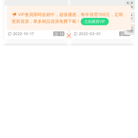
全球頂尖的教育品牌——迪士
牛津海豚分級讀物《Oxford
尼學而樂旗下的分級讀物《迪
Dolphin Readers》起步至4
VIP會員限時促銷中，超值優惠，每年僅需168元，定期
士尼英語分級繪本》，共150
級共5個級别 練習冊+音頻
2024-04-07
19
2022-12-14
25
冊（PDF+MP3)
+答案
更新資源，衆多精品資源免費下載！
立刻購買VIP
英文影音
英文影音
《Read It Yourself》1-4級小
牛津書蟲系列分級讀物下載
瓢蟲分級讀物 PDF+音頻
（電子書137冊+配套音頻）P
DF+EPUB+MOBI+AZW3+M
2022-10-17
18
2022-03-01
15
P3