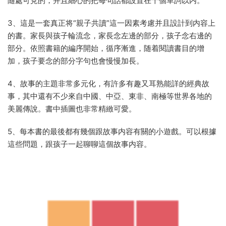
随處可見的，并且細心的把每句話都設置在十個單詞以内。
3、這是一套真正将“親子共讀”這一因素考慮并且設計到内容上
的書。家長與孩子輪流念，家長念左邊的部分，孩子念右邊的
部分。依照書籍的編序開始，循序漸進，随着閱讀書目的增
加，孩子要念的部分字句也會慢慢加長。
4、故事的主題非常多元化，有許多有趣又耳熟能詳的經典故
事，其中還有不少來自中國、中亞、東非、南極等世界各地的
美麗傳說。書中插圖也非常精緻可愛。
5、每本書的最後都有幾個跟故事内容有關的小遊戲。可以根據
這些問題，跟孩子一起聊聊這個故事内容。