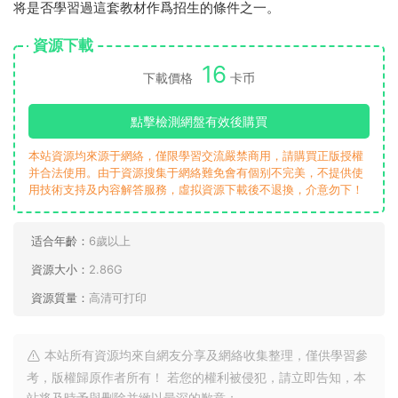
将是否學習過這套教材作爲招生的條件之一。
資源下載
16
下載價格
卡币
點擊檢測網盤有效後購買
本站資源均來源于網絡，僅限學習交流嚴禁商用，請購買正版授權
并合法使用。由于資源搜集于網絡難免會有個别不完美，不提供使
用技術支持及内容解答服務，虛拟資源下載後不退換，介意勿下！
适合年齡：
6歲以上
資源大小：
2.86G
資源質量：
高清可打印
本站所有資源均來自網友分享及網絡收集整理，僅供學習參
考，版權歸原作者所有！ 若您的權利被侵犯，請立即告知，本
站将及時予與删除并緻以最深的歉意；