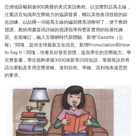
亞洲地區暢銷逾800萬冊的美式英語教程。以交際對話爲主線，
注重語言知識和交際能力的協調發展，輔以其他各項技能的綜
合訓練。以結構—功能爲主線的編寫體系清晰明了，便于教師
授課。教師用書提供詳細的授課指導與豐富實用的拓展性練
習。全面修訂，融入互聯網時代新體驗。新增“Gazette（公
報）”闆塊，提供全球最新文化信息。新增Pronuciation和How
to Say It！闆塊，培養良好發音習慣，提高學生的交際能力。學
完整套書，學生能夠掌握3000個新單詞與短語。掌握英語所有
語法要點及常用交際策略。達到自然、準确、流利地表達思想
的要求。