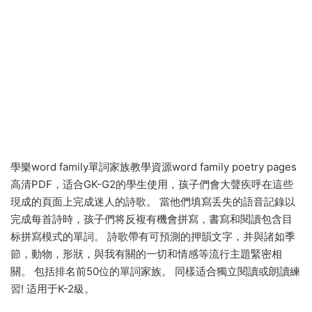
學樂word family單詞家族教學資源word family poetry pages
高清PDF，适合GK-G2的學生使用，孩子們會大聲疾呼在這些
現成的頁面上完成迷人的詩歌。 當他們填寫丢失的語音記錄以
完成每首詩時，孩子們将反複有機會拼寫，書寫和閱讀包含目
标拼寫模式的單詞。 詩歌帶有可預測的押韻文字，并與諸如季
節，動物，形狀，與我有關的一切和情感等流行主題緊密相
關。 包括排名前50位的單詞家族。 同樣适合獨立閱讀或朗讀練
習! 适用于K-2級。