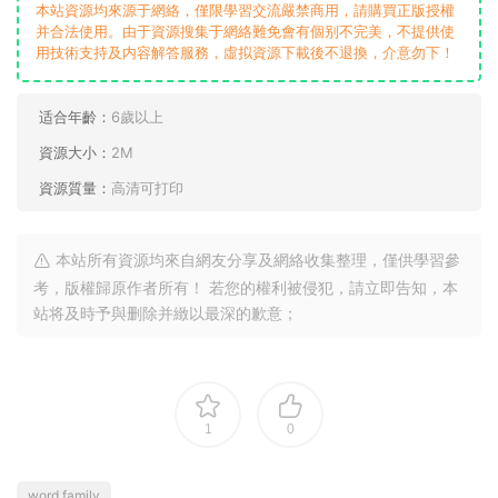
本站資源均來源于網絡，僅限學習交流嚴禁商用，請購買正版授權
并合法使用。由于資源搜集于網絡難免會有個别不完美，不提供使
用技術支持及内容解答服務，虛拟資源下載後不退換，介意勿下！
适合年齡：
6歲以上
資源大小：
2M
資源質量：
高清可打印
本站所有資源均來自網友分享及網絡收集整理，僅供學習參
考，版權歸原作者所有！ 若您的權利被侵犯，請立即告知，本
站将及時予與删除并緻以最深的歉意；
1
0
word family