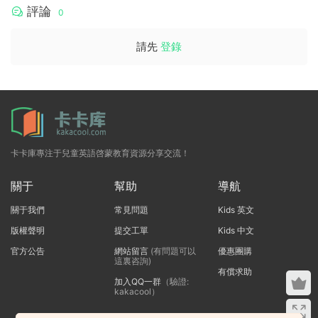
評論
0
請先
登錄
卡卡庫專注于兒童英語啓蒙教育資源分享交流！
關于
幫助
導航
關于我們
常見問題
Kids 英文
版權聲明
提交工單
Kids 中文
官方公告
網站留言
(有問題可以
優惠團購
這裏咨詢)
有償求助
加入QQ一群
（驗證:
kakacool）