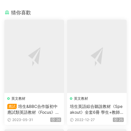
猜你喜歡
英文教材
英文教材
培生&BBC合作版初中
培生英語綜合聽說教材《Spe
應試
應試類英語教材《Focus》第
akout》全套6冊 學生+教師
2版的1，2，4，學生書+教師
用書+練習冊+音頻+測試卷
2023-05-31
26
2022-12-27
25
書+練習冊等