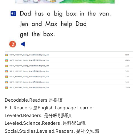
Decodable.Readers 是拼讀
ELL.Readers 是English Language Learner
Leveled.Readers. 是分級别閱讀
Leveled.Science.Readers .是科學知識
Social.Studies.Leveled.Readers. 是社交知識