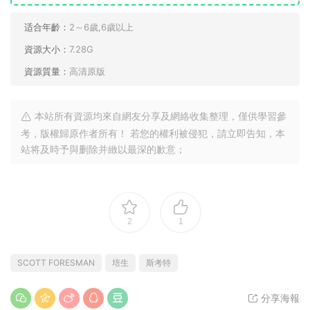
适合年齡：
2～6歲,6歲以上
資源大小：
7.28G
資源質量：
高清原版
本站所有資源均來自網友分享及網絡收集整理，僅供學習參
考，版權歸原作者所有！ 若您的權利被侵犯，請立即告知，本
站将及時予與删除并緻以最深的歉意；
2
1
SCOTT FORESMAN
培生
斯考特
分享海報