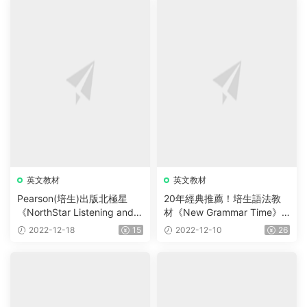
英文教材
英文教材
Pearson(培生)出版北極星
20年經典推薦！培生語法教
《NorthStar Listening and S
材《New Grammar Time》
peaking》全5冊 聽、說、
學生用書+音頻+互動學習軟
2022-12-18
15
2022-12-10
26
讀、寫技能訓練 教材+音頻
件 全5級 小學生必備的語法
讀物！