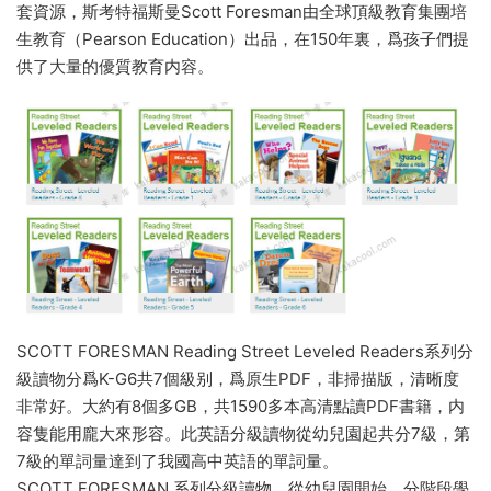
套資源，斯考特福斯曼Scott Foresman由全球頂級教育集團培
生教育（Pearson Education）出品，在150年裏，爲孩子們提
供了大量的優質教育内容。
SCOTT FORESMAN Reading Street Leveled Readers系列分
級讀物分爲K-G6共7個級别，爲原生PDF，非掃描版，清晰度
非常好。大約有8個多GB，共1590多本高清點讀PDF書籍，内
容隻能用龐大來形容。此英語分級讀物從幼兒園起共分7級，第
7級的單詞量達到了我國高中英語的單詞量。
SCOTT FORESMAN 系列分級讀物，從幼兒園開始，分階段學