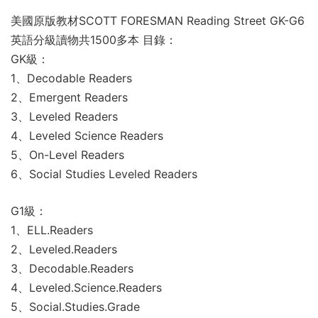
美國原版教材SCOTT FORESMAN Reading Street GK-G6
英語分級讀物共1500多本 目錄：
GK級：
1、Decodable Readers
2、Emergent Readers
3、Leveled Readers
4、Leveled Science Readers
5、On-Level Readers
6、Social Studies Leveled Readers
G1級：
1、ELL.Readers
2、Leveled.Readers
3、Decodable.Readers
4、Leveled.Science.Readers
5、Social.Studies.Grade