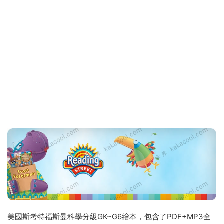
美國斯考特福斯曼科學分級GK~G6繪本，包含了PDF+MP3全