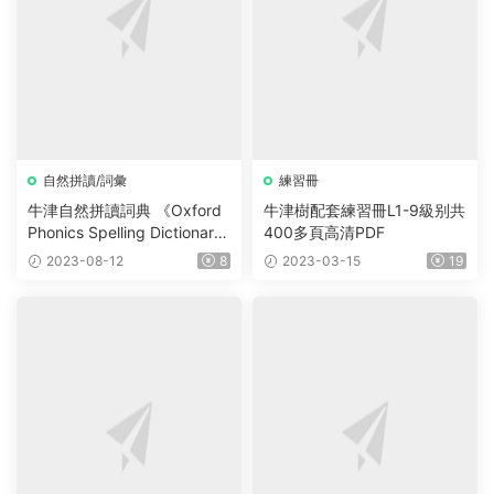
自然拼讀/詞彙
練習冊
牛津自然拼讀詞典 《Oxford
牛津樹配套練習冊L1-9級别共
Phonics Spelling Dictionar
400多頁高清PDF
y》及牛津閱讀樹字典
2023-08-12
8
2023-03-15
19