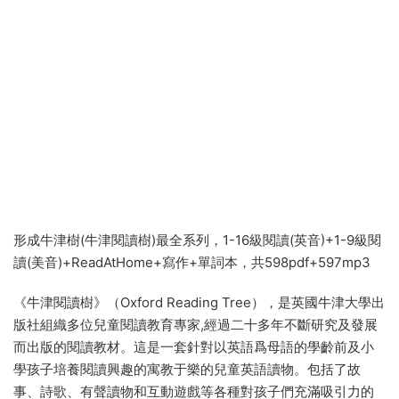
形成牛津樹(牛津閱讀樹)最全系列，1-16級閱讀(英音)+1-9級閱
讀(美音)+ReadAtHome+寫作+單詞本，共598pdf+597mp3
《牛津閱讀樹》（Oxford Reading Tree），是英國牛津大學出
版社組織多位兒童閱讀教育專家,經過二十多年不斷研究及發展
而出版的閱讀教材。這是一套針對以英語爲母語的學齡前及小
學孩子培養閱讀興趣的寓教于樂的兒童英語讀物。包括了故
事、詩歌、有聲讀物和互動遊戲等各種對孩子們充滿吸引力的