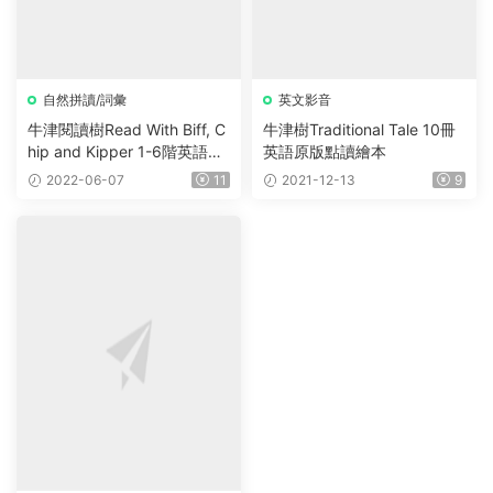
自然拼讀/詞彙
英文影音
牛津閱讀樹Read With Biff, C
牛津樹Traditional Tale 10冊
hip and Kipper 1-6階英語自
英語原版點讀繪本
然拼讀繪本動畫 共48個MP4
2022-06-07
11
2021-12-13
9
視頻