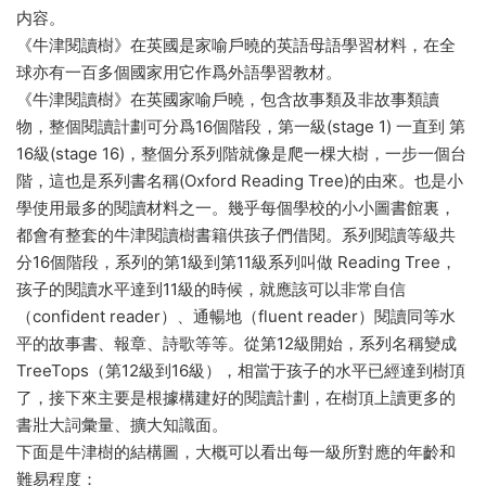
内容。
《牛津閱讀樹》在英國是家喻戶曉的英語母語學習材料，在全
球亦有一百多個國家用它作爲外語學習教材。
《牛津閱讀樹》在英國家喻戶曉，包含故事類及非故事類讀
物，整個閱讀計劃可分爲16個階段，第一級(stage 1) 一直到 第
16級(stage 16)，整個分系列階就像是爬一棵大樹，一步一個台
階，這也是系列書名稱(Oxford Reading Tree)的由來。也是小
學使用最多的閱讀材料之一。幾乎每個學校的小小圖書館裏，
都會有整套的牛津閱讀樹書籍供孩子們借閱。系列閱讀等級共
分16個階段，系列的第1級到第11級系列叫做 Reading Tree，
孩子的閱讀水平達到11級的時候，就應該可以非常自信
（confident reader）、通暢地（fluent reader）閱讀同等水
平的故事書、報章、詩歌等等。從第12級開始，系列名稱變成
TreeTops（第12級到16級），相當于孩子的水平已經達到樹頂
了，接下來主要是根據構建好的閱讀計劃，在樹頂上讀更多的
書壯大詞彙量、擴大知識面。
下面是牛津樹的結構圖，大概可以看出每一級所對應的年齡和
難易程度：