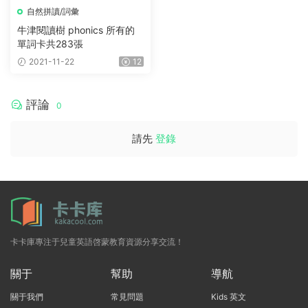
自然拼讀/詞彙
牛津閱讀樹 phonics 所有的
單詞卡共283張
2021-11-22
12
評論
0
請先
登錄
卡卡庫專注于兒童英語啓蒙教育資源分享交流！
關于
幫助
導航
關于我們
常見問題
Kids 英文