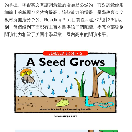
的掌握。學習英文閱讀詞彙量的增加是必然的，而對詞彙使用
細節上的掌握也必然會提高，這些能力的獲得，是學校裏英文
教材所無法給予的。Reading Plus目前從aa至z2共計29個級
别，每個級别下面都有上百本書供孩子們閱讀。學完全部級别
閱讀能力相當于美國小學畢業、國内高中的閱讀水平。