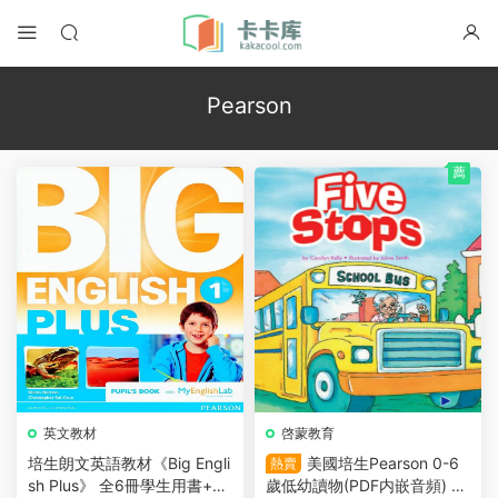
Pearson
薦
英文教材
啓蒙教育
培生朗文英語教材《Big Engli
美國培生Pearson 0-6
熱賣
sh Plus》 全6冊學生用書+教
歲低幼讀物(PDF内嵌音頻) 16