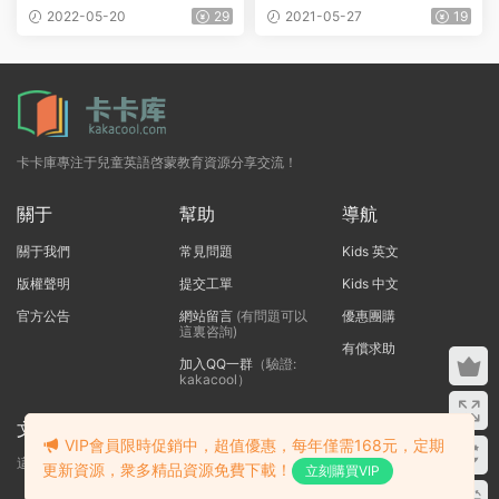
師用書+音頻
2本
2022-05-20
29
2021-05-27
19
卡卡庫專注于兒童英語啓蒙教育資源分享交流！
關于
幫助
導航
關于我們
常見問題
Kids 英文
版權聲明
提交工單
Kids 中文
官方公告
網站留言
(有問題可以
優惠團購
這裏咨詢)
有償求助
加入QQ一群
（驗證:
kakacool）
文本标題
VIP會員限時促銷中，超值優惠，每年僅需168元，定期
這裏輸入代碼
更新資源，衆多精品資源免費下載！
立刻購買VIP