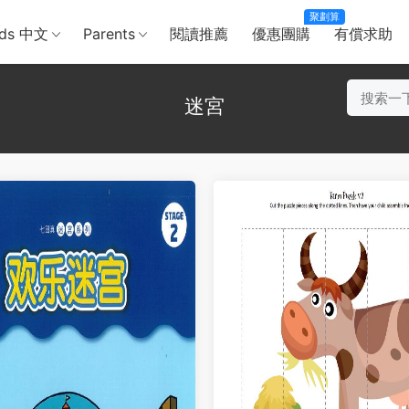
聚劃算
ids 中文
Parents
閱讀推薦
優惠團購
有償求助
迷宮