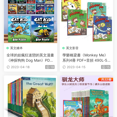
英文繪本
英文影音
全球的娃瘋狂迷戀的英文漫畫
學樂橋梁書《Monkey Me》
《神探狗狗 Dog Man》PDF
系列4冊 PDF+音頻 490L-51
+音頻 及作者新作 累計銷量
0L
2023-04-18
19
2023-04-15
15
超1300萬冊的漫畫