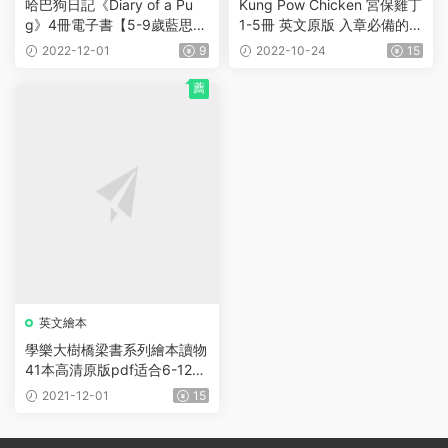
哈巴狗日記《Diary of a Pu
Kung Pow Chicken 宮保雞丁
g》4冊電子書【5-9歲藍思4
1-5冊 英文原版 入章必備的橋
90-550L】這套兒童圖畫橋
梁書《學樂大樹》系列
2022-12-01
9
2022-10-24
15
梁書搞笑又溫情，趕緊帶娃讀
起來
薦
英文繪本
學樂大樹橋梁書系列繪本讀物
41本高清原版pdf适合6-12歲
孩子
2021-12-01
15