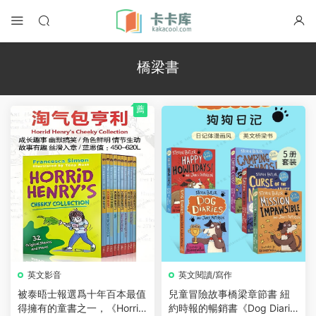
橋梁書
薦
英文影音
英文閱讀/寫作
被泰晤士報選爲十年百本最值
兒童冒險故事橋梁章節書 紐
得擁有的童書之一，《Horrid
約時報的暢銷書《Dog Diarie