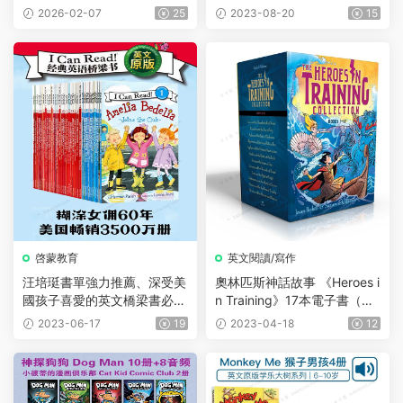
Henry 》淘氣包亨利系列，P
s 狗狗日記》5冊 電子書mobi
2026-02-07
25
2023-08-20
15
DF、音頻、動畫片1-5季229
+epub
集、電影、練習等
啓蒙教育
英文閱讀/寫作
汪培珽書單強力推薦、深受美
奧林匹斯神話故事 《Heroes i
國孩子喜愛的英文橋梁書必讀
n Training》17本電子書（mo
書《糊塗女傭 Amelia Bedeli
bi+epub） 英雄在磨練 兒童
2023-06-17
19
2023-04-18
12
a》33冊PDF+8音頻
英語初級章節橋梁書