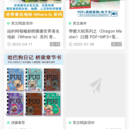
英文閱讀/寫作
英文繪本
紐約時報暢銷榜圖書世界著名
學樂大樹系列之《Dragon Ma
地标《Where Is》系列 青少
ster》22冊 PDF+MP3+電子
年科普地理知識科普章節書橋
書
2023-04-11
19
2023-01-28
22
梁書7-12歲 16冊PDF
啓蒙教育
英文閱讀/寫作