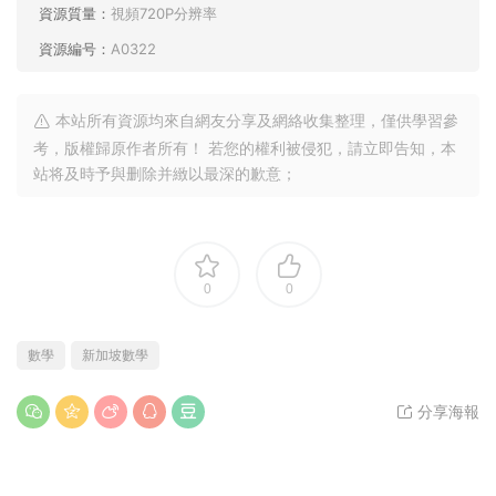
資源質量：
視頻720P分辨率
資源編号：
A0322
本站所有資源均來自網友分享及網絡收集整理，僅供學習參
考，版權歸原作者所有！ 若您的權利被侵犯，請立即告知，本
站将及時予與删除并緻以最深的歉意；
0
0
數學
新加坡數學
分享海報