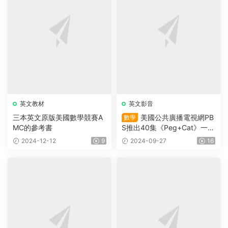
英文教材
英文影音
三本英文原版美國數學競賽A
美國公共廣播電視網PB
數學
MC的參考書
S推出40集《Peg+Cat》一部
以兒童數學教育爲主題的動畫
2024-12-12
9
2024-09-27
16
片 适合3-8歲小朋友觀看