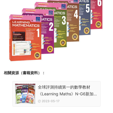
相關資源（書籍資料）：
全球評測持續第一的數學教材
《Learning Maths》N-G6新加坡
數學小班至6年級教輔
2023-05-17