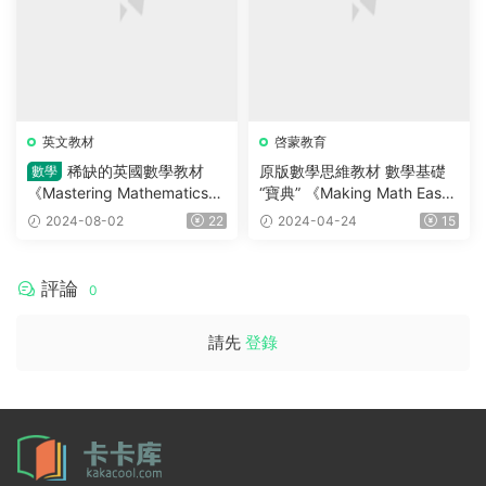
英文教材
啓蒙教育
稀缺的英國數學教材
原版數學思維教材 數學基礎
數學
《Mastering Mathematics》
“寶典” 《Making Math Eas
一套完整的IGCSE前置課程教
y》系列，共六冊，高清PDF
2024-08-02
22
2024-04-24
15
材，教材+練習+答案
評論
0
請先
登錄