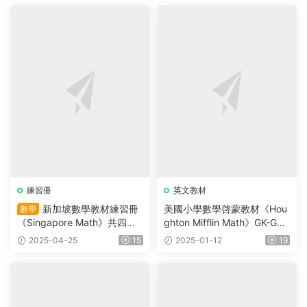
練習冊
英文教材
新加坡數學教材練習冊
美國小學數學啓蒙教材《Hou
數學
《Singapore Math》共四冊
ghton Mifflin Math》GK-G6
（L1-L4）适合小學2~5年級
高清PDF自帶練習冊 是使用
2025-04-25
15
2025-01-12
19
的學生
最廣泛的分級閱讀教材之一