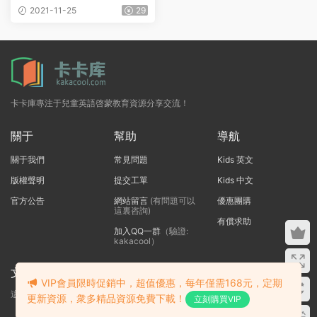
爲PDF書籍和MP3聽力音頻
2021-11-25
29
卡卡庫專注于兒童英語啓蒙教育資源分享交流！
關于
幫助
導航
關于我們
常見問題
Kids 英文
版權聲明
提交工單
Kids 中文
官方公告
網站留言
(有問題可以
優惠團購
這裏咨詢)
有償求助
加入QQ一群
（驗證:
kakacool）
文本标題
VIP會員限時促銷中，超值優惠，每年僅需168元，定期
這裏輸入代碼
更新資源，衆多精品資源免費下載！
立刻購買VIP