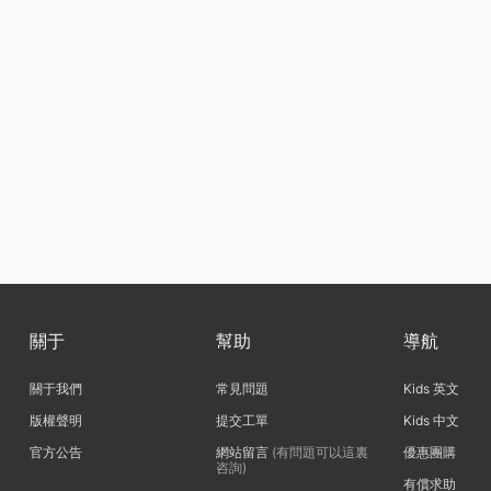
關于
幫助
導航
關于我們
常見問題
Kids 英文
版權聲明
提交工單
Kids 中文
官方公告
網站留言
(有問題可以這裏
優惠團購
咨詢)
有償求助