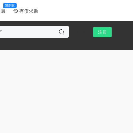
聚劃算
團購
有償求助
登錄
注冊