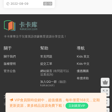
數學/寫作/閱讀/批判思維/科
2022-08-09
19
學共40冊
卡卡庫專注于兒童英語啓蒙教育資源分享交流！
關于
幫助
導航
關于我們
常見問題
Kids 英文
版權聲明
提交工單
Kids 中文
官方公告
網站留言
(有問題可以
優惠團購
這裏咨詢)
有償求助
加入QQ一群
（驗證:
kakacool）
文本标題
VIP會員限時促銷中，超值優惠，每年僅需168元，定期
這裏輸入代碼
更新資源，衆多精品資源免費下載！
立刻購買VIP