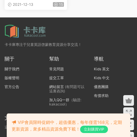
F + MP3
2021-12-13
15
卡卡庫專注于兒童英語啓蒙教育資源分享交流！
關于
幫助
導航
關于我們
常見問題
Kids 英文
版權聲明
提交工單
Kids 中文
官方公告
網站留言
(有問題可以
優惠團購
這裏咨詢)
有償求助
加入QQ一群
（驗證:
kakacool）
文本标題
VIP會員限時促銷中，超值優惠，每年僅需168元，定期
這裏輸入代碼
更新資源，衆多精品資源免費下載！
立刻購買VIP