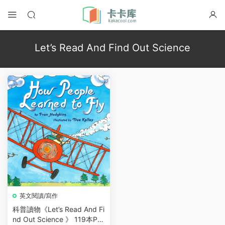
Let’s Read And Find Out Science
英文閱讀/寫作
科普讀物《Let’s Read And Fi
nd Out Science 》 119本PD