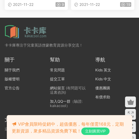
高清原版PDF
mp3+翻譯
2021-11-22
9
2021-11-22
19
卡卡庫專注于兒童英語啓蒙教育資源分享交流！
關于
幫助
導航
關于我們
常見問題
Kids 英文
版權聲明
提交工單
Kids 中文
官方公告
網站留言
(有問題可以
優惠團購
這裏咨詢)
有償求助
加入QQ一群
（驗證:
kakacool）
文本标題
VIP會員限時促銷中，超值優惠，每年僅需168元，定期
這裏輸入代碼
更新資源，衆多精品資源免費下載！
立刻購買VIP