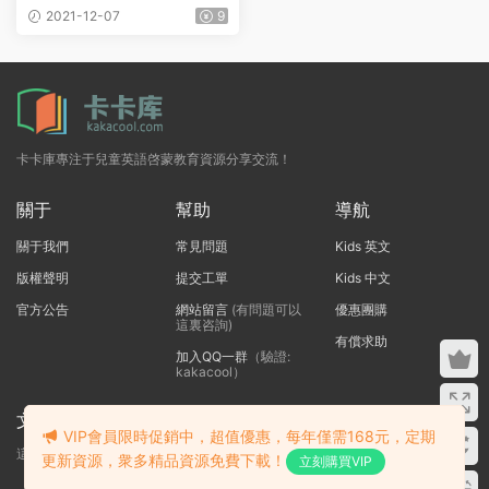
PDF+MP3 有翻譯
2021-12-07
9
卡卡庫專注于兒童英語啓蒙教育資源分享交流！
關于
幫助
導航
關于我們
常見問題
Kids 英文
版權聲明
提交工單
Kids 中文
官方公告
網站留言
(有問題可以
優惠團購
這裏咨詢)
有償求助
加入QQ一群
（驗證:
kakacool）
文本标題
VIP會員限時促銷中，超值優惠，每年僅需168元，定期
這裏輸入代碼
更新資源，衆多精品資源免費下載！
立刻購買VIP