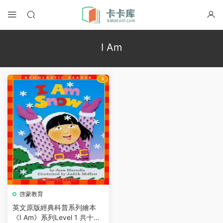
I Am
啓蒙教育
英文原版經典科普系列繪本
《I Am》系列Level 1 共十冊