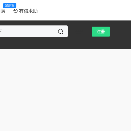
聚劃算
團購
有償求助
登錄
注冊