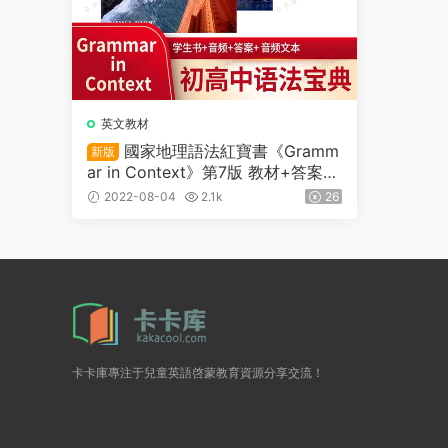
英文教材
國家地理語法紅寶書《Gramm
新版
ar in Context》第7版 教材+答案
+音頻
2022-08-04
2.1k
26
卡卡庫專注于兒童英語啓蒙教育資源分享交流！