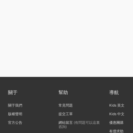
關于
幫助
導航
關于我們
常見問題
Kids 英文
版權聲明
提交工單
Kids 中文
官方公告
網站留言
(有問題可以這裏
優惠團購
咨詢)
有償求助